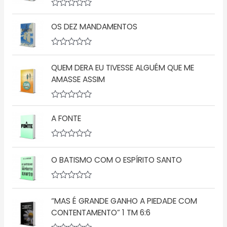
A
v
OS DEZ MANDAMENTOS
a
l
i
a
A
ç
v
QUEM DERA EU TIVESSE ALGUÉM QUE ME
ã
a
o
l
AMASSE ASSIM
0
i
d
a
e
ç
5
A
ã
v
o
A FONTE
a
0
l
d
i
e
a
5
A
ç
v
O BATISMO COM O ESPÍRITO SANTO
ã
a
o
l
0
i
d
a
A
e
ç
v
5
ã
“MAS É GRANDE GANHO A PIEDADE COM
a
o
l
CONTENTAMENTO” 1 TM 6:6
0
i
d
a