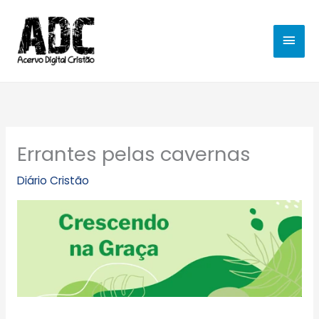
Ir
MEN
para
o
PRIN
conteúdo
Errantes pelas cavernas
Diário Cristão