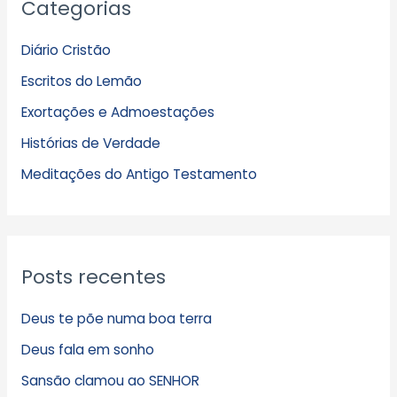
Categorias
r
q
Diário Cristão
u
Escritos do Lemão
i
Exortações e Admoestações
v
Histórias de Verdade
o
s
Meditações do Antigo Testamento
Posts recentes
Deus te põe numa boa terra
Deus fala em sonho
Sansão clamou ao SENHOR