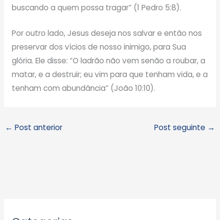
buscando a quem possa tragar” (1 Pedro 5:8).
Por outro lado, Jesus deseja nos salvar e então nos
preservar dos vícios de nosso inimigo, para Sua
glória. Ele disse: “O ladrão não vem senão a roubar, a
matar, e a destruir; eu vim para que tenham vida, e a
tenham com abundância” (João 10:10).
←
Post anterior
Post seguinte
→
A