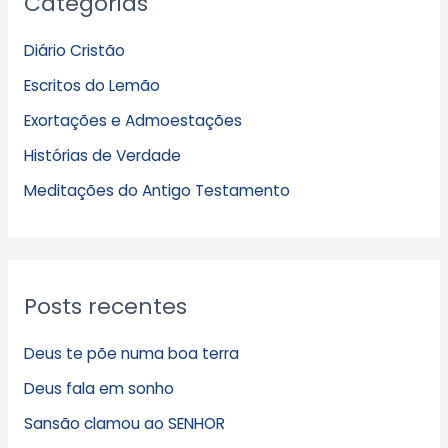
Categorias
r
q
Diário Cristão
u
Escritos do Lemão
i
Exortações e Admoestações
v
Histórias de Verdade
o
s
Meditações do Antigo Testamento
Posts recentes
Deus te põe numa boa terra
Deus fala em sonho
Sansão clamou ao SENHOR