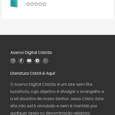
l
0
i
d
a
A
e
ç
v
5
ã
a
o
l
0
i
d
a
e
ç
5
ã
o
0
d
Acervo Digital Cristão
e
5
I
F
Y
T
W
n
a
o
e
h
s
c
u
l
a
t
e
t
e
t
a
b
u
g
s
Literatura Cristã é Aqui!
g
o
b
r
a
r
o
e
a
p
a
k
m
p
O Acervo Digital Cristão é um site sem fins
m
-
f
lucrativos, cujo objetivo é divulgar o evangelho e
a sã doutrina de nosso Senhor Jesus Cristo. Este
site não está vinculado e nem é mantido por
qualquer igreja ou denominação religiosa.