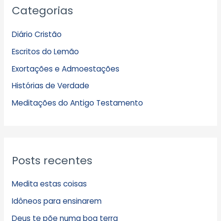
Categorias
r
q
Diário Cristão
u
Escritos do Lemão
i
Exortações e Admoestações
v
Histórias de Verdade
o
s
Meditações do Antigo Testamento
Posts recentes
Medita estas coisas
Idôneos para ensinarem
Deus te põe numa boa terra