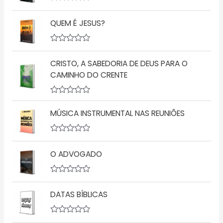
A
v
QUEM É JESUS?
a
l
i
a
A
ç
v
ã
CRISTO, A SABEDORIA DE DEUS PARA O
a
o
l
CAMINHO DO CRENTE
0
i
d
a
e
ç
5
A
ã
v
o
MÚSICA INSTRUMENTAL NAS REUNIÕES
a
0
l
d
i
e
a
5
A
ç
v
O ADVOGADO
ã
a
o
l
0
i
d
a
A
e
ç
v
5
ã
DATAS BÍBLICAS
a
o
l
0
i
d
a
A
e