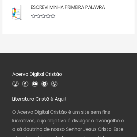
ç
v
5
ã
ESCREVI MINHA PRIMEIRA PALAVRA
a
o
l
0
i
d
a
A
e
ç
v
5
ã
a
o
l
0
i
d
a
e
ç
5
ã
o
0
d
Acervo Digital Cristão
e
5
I
F
Y
T
W
n
a
o
e
h
s
c
u
l
a
t
e
t
e
t
a
b
u
g
s
Literatura Cristã é Aqui!
g
o
b
r
a
r
o
e
a
p
a
k
m
p
O Acervo Digital Cristão é um site sem fins
m
-
f
lucrativos, cujo objetivo é divulgar o evangelho e
a sã doutrina de nosso Senhor Jesus Cristo. Este