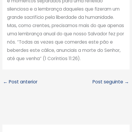
e momentos separados para uma reflexão
silenciosa e a lembrança daqueles que fizeram um
grande sacrifício pela liberdade da humanidade.
Mas, como crentes, precisamos mais do que apenas
uma lembrança anual do que nosso Salvador fez por
nós. “Todas as vezes que comerdes este pão e
beberdes este cálice, anunciais a morte do Senhor,
até que venha” (1 Coríntios 11:26).
←
Post anterior
Post seguinte
→
A