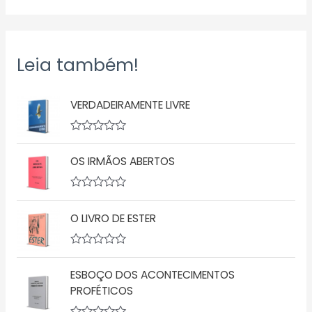
Leia também!
VERDADEIRAMENTE LIVRE
A
v
OS IRMÃOS ABERTOS
a
l
i
a
A
ç
v
ã
O LIVRO DE ESTER
a
o
l
0
i
d
a
A
e
ç
v
5
ã
ESBOÇO DOS ACONTECIMENTOS
a
o
l
PROFÉTICOS
0
i
d
a