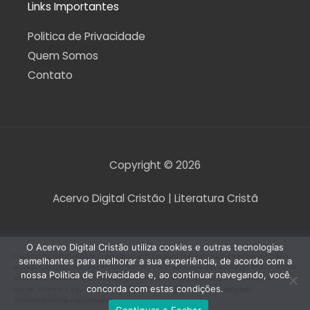
Links Importantes
Politica de Privacidade
Quem Somos
Contato
Copyright © 2026
Acervo Digital Cristão | Literatura Cristã
O Acervo Digital Cristão utiliza cookies e outras tecnologias
O Acervo Digital Cristão tem envidado esforços para que nenhum direito autoral seja
semelhantes para melhorar a sua experiência, de acordo com a
violado. Contudo, caso seja encontrado algum arquivo que, por qualquer motivo, esteja
nossa Política de Privacidade e, ao continuar navegando, você
violando direitos autorais de tradução, versão, exibição, reprodução ou quaisquer
concorda com estas condições.
outros, informe a equipe do Acervo Digital Cristão para que a situação seja
imediatamente regularizada.
Continuar e Fechar