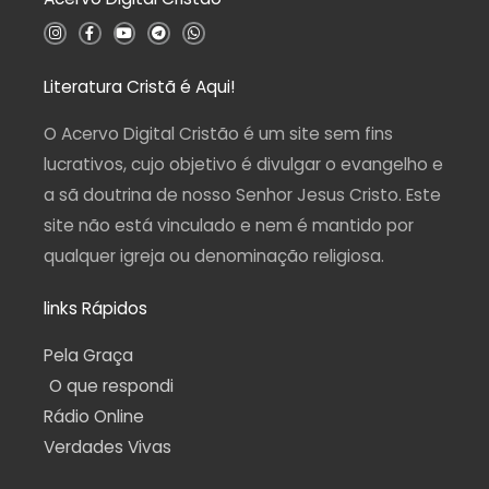
5
I
F
Y
T
W
n
a
o
e
h
s
c
u
l
a
t
e
t
e
t
a
b
u
g
s
Literatura Cristã é Aqui!
g
o
b
r
a
r
o
e
a
p
a
k
m
p
O Acervo Digital Cristão é um site sem fins
m
-
f
lucrativos, cujo objetivo é divulgar o evangelho e
a sã doutrina de nosso Senhor Jesus Cristo. Este
site não está vinculado e nem é mantido por
qualquer igreja ou denominação religiosa.
links Rápidos
Pela Graça
O que respondi
Rádio Online
Verdades Vivas