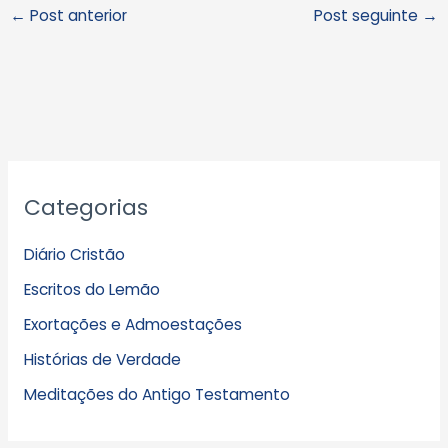
←
Post anterior
Post seguinte
→
A
Categorias
r
q
Diário Cristão
u
Escritos do Lemão
i
Exortações e Admoestações
v
Histórias de Verdade
o
s
Meditações do Antigo Testamento