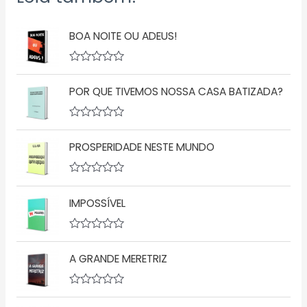
BOA NOITE OU ADEUS!
A
v
POR QUE TIVEMOS NOSSA CASA BATIZADA?
a
l
i
a
A
ç
v
ã
PROSPERIDADE NESTE MUNDO
a
o
l
0
i
d
a
A
e
ç
v
5
ã
IMPOSSÍVEL
a
o
l
0
i
d
a
A
e
ç
v
5
ã
A GRANDE MERETRIZ
a
o
l
0
i
d
a
A
e
ç
v
5