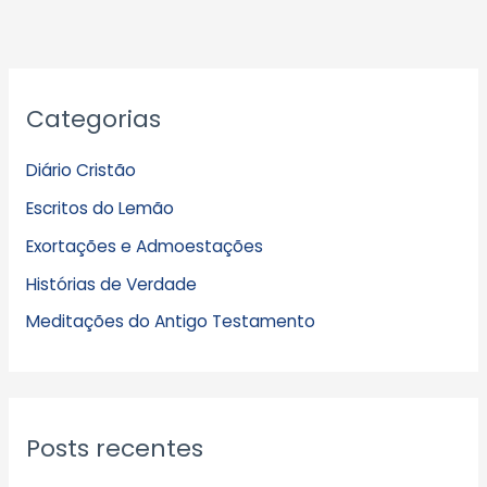
A
Categorias
r
q
Diário Cristão
u
Escritos do Lemão
i
Exortações e Admoestações
v
Histórias de Verdade
o
s
Meditações do Antigo Testamento
Posts recentes