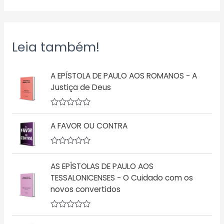
Leia também!
A EPÍSTOLA DE PAULO AOS ROMANOS - A
Justiça de Deus
A
v
A FAVOR OU CONTRA
a
l
i
a
A
ç
v
AS EPÍSTOLAS DE PAULO AOS
ã
a
o
l
TESSALONICENSES - O Cuidado com os
0
i
d
novos convertidos
a
e
ç
5
ã
o
A
0
v