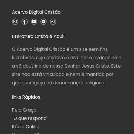
0
d
Acervo Digital Cristão
e
5
I
F
Y
T
W
n
a
o
e
h
s
c
u
l
a
t
e
t
e
t
a
b
u
g
s
Literatura Cristã é Aqui!
g
o
b
r
a
r
o
e
a
p
a
k
m
p
O Acervo Digital Cristão é um site sem fins
m
-
f
lucrativos, cujo objetivo é divulgar o evangelho e
a sã doutrina de nosso Senhor Jesus Cristo. Este
site não está vinculado e nem é mantido por
qualquer igreja ou denominação religiosa.
links Rápidos
Pela Graça
O que respondi
Rádio Online