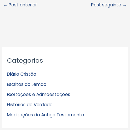
←
Post anterior
Post seguinte
→
A
Categorias
r
q
Diário Cristão
u
Escritos do Lemão
i
Exortações e Admoestações
v
Histórias de Verdade
o
s
Meditações do Antigo Testamento