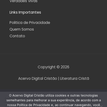
Verdades Vivas
Links Importantes
Politica de Privacidade
Quem Somos
Contato
Copyright © 2026
Acervo Digital Cristão | Literatura Cristã
O Acervo Digital Cristão utiliza cookies e outras tecnologias
O Acervo Digital Cristão tem envidado esforços para que nenhum direito autoral seja
semelhantes para melhorar a sua experiência, de acordo com a
violado. Contudo, caso seja encontrado algum arquivo que, por qualquer motivo, esteja
nossa Política de Privacidade e, ao continuar navegando, você
violando direitos autorais de tradução, versão, exibição, reprodução ou quaisquer