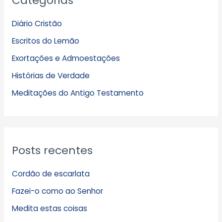
Categorias
q
Diário Cristão
u
Escritos do Lemão
i
Exortações e Admoestações
v
Histórias de Verdade
o
s
Meditações do Antigo Testamento
Posts recentes
Cordão de escarlata
Fazei-o como ao Senhor
Medita estas coisas