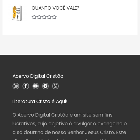
ç
v
5
ã
QUANTO VOCÊ VALE?
a
o
l
0
i
d
a
A
e
ç
v
5
ã
a
o
l
0
i
d
a
e
ç
5
ã
o
0
d
Acervo Digital Cristão
e
5
I
F
Y
T
W
n
a
o
e
h
s
c
u
l
a
t
e
t
e
t
a
b
u
g
s
Literatura Cristã é Aqui!
g
o
b
r
a
r
o
e
a
p
a
k
m
p
O Acervo Digital Cristão é um site sem fins
m
-
f
lucrativos, cujo objetivo é divulgar o evangelho e
a sã doutrina de nosso Senhor Jesus Cristo. Este