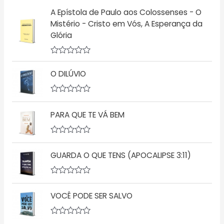
v
A Epístola de Paulo aos Colossenses - O
a
l
Mistério - Cristo em Vós, A Esperança da
i
Glória
a
ç
ã
o
A
0
v
d
O DILÚVIO
a
e
l
5
i
a
A
ç
v
PARA QUE TE VÁ BEM
ã
a
o
l
0
i
d
a
A
e
ç
v
5
ã
GUARDA O QUE TENS (APOCALIPSE 3:11)
a
o
l
0
i
d
a
A
e
ç
v
5
ã
VOCÊ PODE SER SALVO
a
o
l
0
i
d
a
A
e