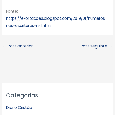
Fonte:
https://exortacoes.blogspot.com/2019/01/numeros-
nas-escrituras-n-1.html
←
Post anterior
Post seguinte
→
A
Categorias
r
q
Diário Cristão
u