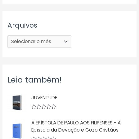
Arquivos
Leia também!
JUVENTUDE
A
v
A EPÍSTOLA DE PAULO AOS FILIPENSES - A
a
l
Epístola da Devoção e Gozo Cristãos
i
a