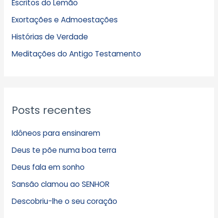
Escritos do Lemão
i
Exortações e Admoestações
v
Histórias de Verdade
o
s
Meditações do Antigo Testamento
Posts recentes
Idôneos para ensinarem
Deus te põe numa boa terra
Deus fala em sonho
Sansão clamou ao SENHOR
Descobriu-lhe o seu coração