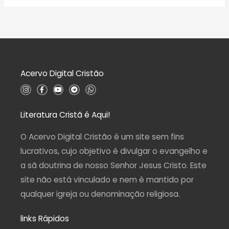
ã
a
o
l
0
i
d
a
e
ç
5
ã
o
0
d
Acervo Digital Cristão
e
5
I
F
Y
T
W
n
a
o
e
h
s
c
u
l
a
t
e
t
e
t
a
b
u
g
s
Literatura Cristã é Aqui!
g
o
b
r
a
r
o
e
a
p
a
k
m
p
O Acervo Digital Cristão é um site sem fins
m
-
f
lucrativos, cujo objetivo é divulgar o evangelho e
a sã doutrina de nosso Senhor Jesus Cristo. Este
site não está vinculado e nem é mantido por
qualquer igreja ou denominação religiosa.
links Rápidos