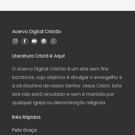
d
a
e
ç
5
ã
o
0
d
Acervo Digital Cristão
e
5
I
F
Y
T
W
n
a
o
e
h
s
c
u
l
a
t
e
t
e
t
a
b
u
g
s
Literatura Cristã é Aqui!
g
o
b
r
a
r
o
e
a
p
a
k
m
p
O Acervo Digital Cristão é um site sem fins
m
-
f
lucrativos, cujo objetivo é divulgar o evangelho e
a sã doutrina de nosso Senhor Jesus Cristo. Este
site não está vinculado e nem é mantido por
qualquer igreja ou denominação religiosa.
links Rápidos
Pela Graça