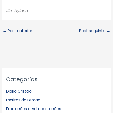
Jim Hyland
←
Post anterior
Post seguinte
→
A
Categorias
r
q
Diário Cristão
u
Escritos do Lemão
i
Exortações e Admoestações
v