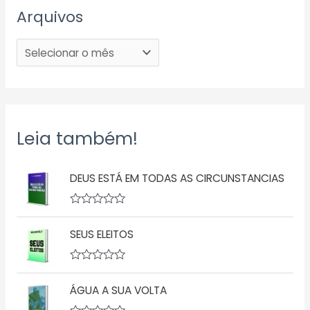
Arquivos
Leia também!
DEUS ESTÁ EM TODAS AS CIRCUNSTANCIAS
A
v
SEUS ELEITOS
a
l
i
a
A
ç
v
ã
ÁGUA A SUA VOLTA
a
o
l
0