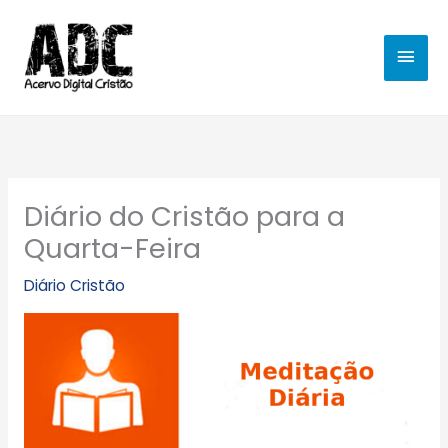
Ir
MEN
para
o
PRIN
conteúdo
Diário do Cristão para a
Quarta-Feira
Diário Cristão