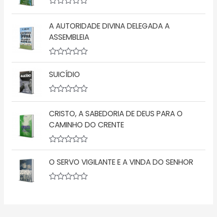
i
d
a
A
e
ç
v
5
ã
A AUTORIDADE DIVINA DELEGADA A
a
o
l
ASSEMBLEIA
0
i
d
a
e
ç
5
A
ã
v
o
SUICÍDIO
a
0
l
d
i
e
a
5
A
ç
v
CRISTO, A SABEDORIA DE DEUS PARA O
ã
a
o
l
CAMINHO DO CRENTE
0
i
d
a
e
ç
5
A
ã
v
o
O SERVO VIGILANTE E A VINDA DO SENHOR
a
0
l
d
i
e
a
5
A
ç
v
ã
a
o
l
0
i