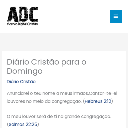
Ir
MEN
para
o
PRIN
conteúdo
Diário Cristão para o
Domingo
Diário Cristão
Anunciarei o teu nome a meus irmãos,Cantar-te-ei
louvores no meio da congregação. (
Hebreus 2:12
)
O meu louvor será de ti na grande congregação.
(
Salmos 22:25
)