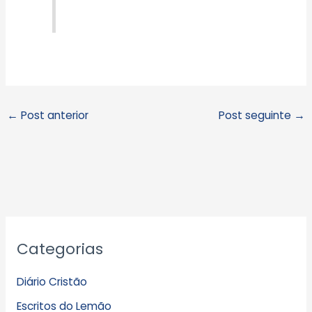
←
Post anterior
Post seguinte
→
A
Categorias
r
q
Diário Cristão
u
Escritos do Lemão