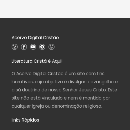
o
l
0
i
d
a
e
ç
5
ã
o
0
d
Acervo Digital Cristão
e
5
I
F
Y
T
W
n
a
o
e
h
s
c
u
l
a
t
e
t
e
t
a
b
u
g
s
Literatura Cristã é Aqui!
g
o
b
r
a
r
o
e
a
p
a
k
m
p
O Acervo Digital Cristão é um site sem fins
m
-
f
lucrativos, cujo objetivo é divulgar o evangelho e
a sã doutrina de nosso Senhor Jesus Cristo. Este
site não está vinculado e nem é mantido por
qualquer igreja ou denominação religiosa.
links Rápidos