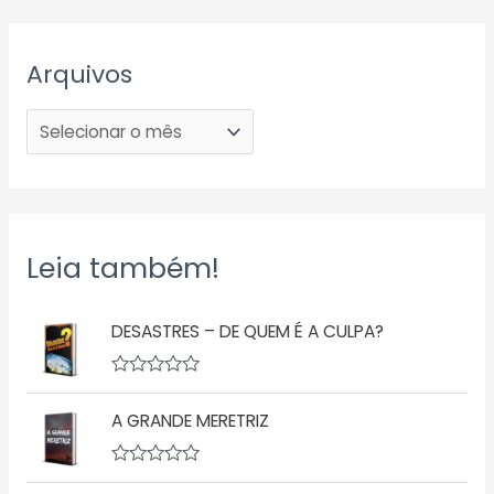
Arquivos
Leia também!
DESASTRES – DE QUEM É A CULPA?
A
v
A GRANDE MERETRIZ
a
l
i
a
A
ç