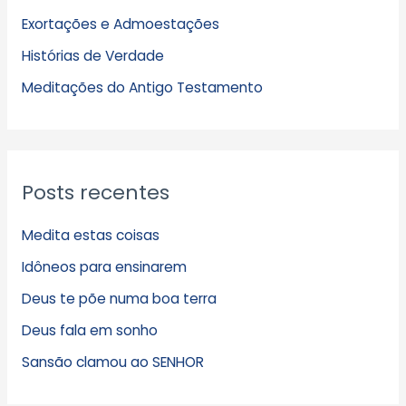
i
Exortações e Admoestações
v
Histórias de Verdade
o
s
Meditações do Antigo Testamento
Posts recentes
Medita estas coisas
Idôneos para ensinarem
Deus te põe numa boa terra
Deus fala em sonho
Sansão clamou ao SENHOR