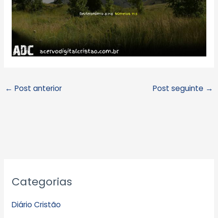
←
Post anterior
Post seguinte
→
A
Categorias
r
q
Diário Cristão
u