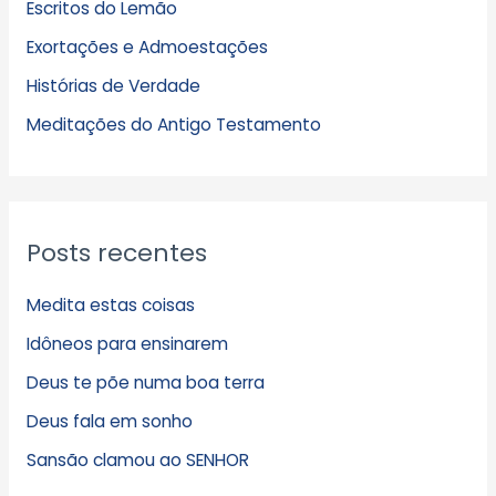
Escritos do Lemão
i
Exortações e Admoestações
v
Histórias de Verdade
o
s
Meditações do Antigo Testamento
Posts recentes
Medita estas coisas
Idôneos para ensinarem
Deus te põe numa boa terra
Deus fala em sonho
Sansão clamou ao SENHOR