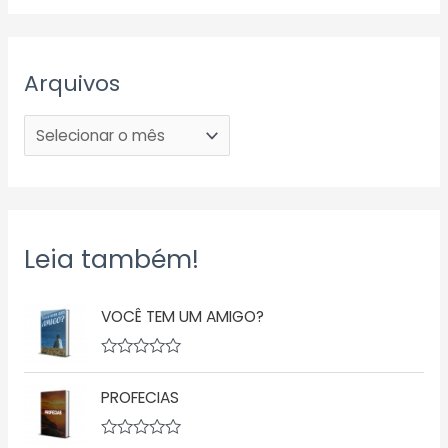
Arquivos
Leia também!
VOCÊ TEM UM AMIGO?
A
v
PROFECIAS
a
l
i
a