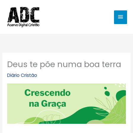
Ir
MEN
para
o
PRIN
conteúdo
Deus te põe numa boa terra
Diário Cristão