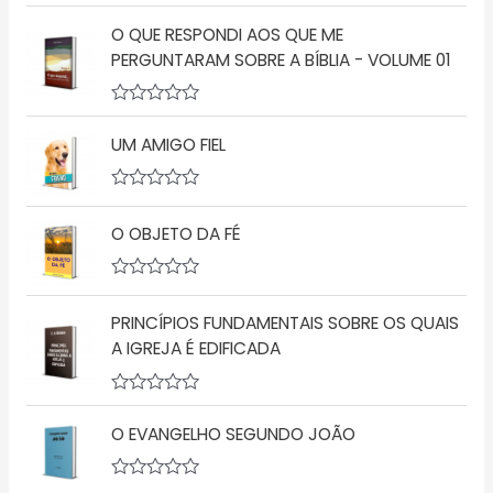
A
ç
v
ã
O QUE RESPONDI AOS QUE ME
a
o
l
PERGUNTARAM SOBRE A BÍBLIA - VOLUME 01
0
i
d
a
e
ç
5
A
ã
v
o
UM AMIGO FIEL
a
0
l
d
i
e
a
5
A
ç
v
O OBJETO DA FÉ
ã
a
o
l
0
i
d
a
A
e
ç
v
5
ã
PRINCÍPIOS FUNDAMENTAIS SOBRE OS QUAIS
a
o
l
A IGREJA É EDIFICADA
0
i
d
a
e
ç
5
A
ã
v
o
O EVANGELHO SEGUNDO JOÃO
a
0
l
d
i
e
a
5
A