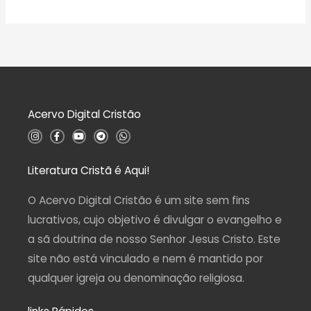
ç
v
ã
a
o
l
0
i
d
a
e
ç
5
ã
o
0
d
Acervo Digital Cristão
e
5
I
F
Y
T
W
n
a
o
e
h
s
c
u
l
a
t
e
t
e
t
a
b
u
g
s
Literatura Cristã é Aqui!
g
o
b
r
a
r
o
e
a
p
a
k
m
p
O Acervo Digital Cristão é um site sem fins
m
-
f
lucrativos, cujo objetivo é divulgar o evangelho e
a sã doutrina de nosso Senhor Jesus Cristo. Este
site não está vinculado e nem é mantido por
qualquer igreja ou denominação religiosa.