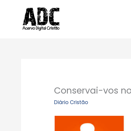
Ir
para
o
conteúdo
Conservai-vos n
Diário Cristão