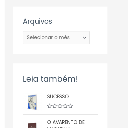
Arquivos
Leia também!
SUCESSO
A
v
O AVARENTO DE
a
l