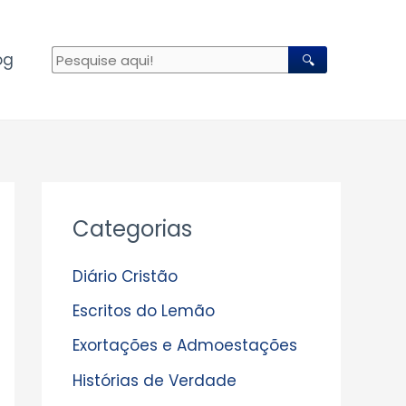
og
🔍
A
Categorias
r
q
Diário Cristão
u
Escritos do Lemão
i
Exortações e Admoestações
v
Histórias de Verdade
o