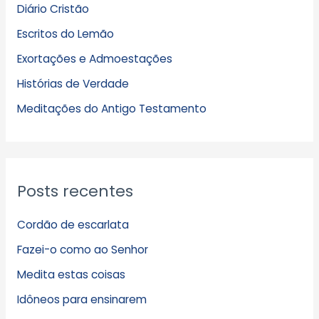
Diário Cristão
u
Escritos do Lemão
i
Exortações e Admoestações
v
Histórias de Verdade
o
s
Meditações do Antigo Testamento
Posts recentes
Cordão de escarlata
Fazei-o como ao Senhor
Medita estas coisas
Idôneos para ensinarem