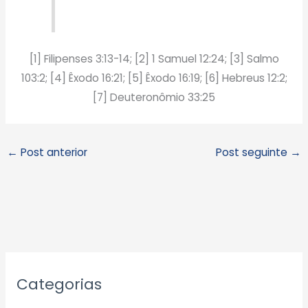
[1] Filipenses 3:13-14; [2] 1 Samuel 12:24; [3] Salmo
103:2; [4] Êxodo 16:21; [5] Êxodo 16:19; [6] Hebreus 12:2;
[7] Deuteronômio 33:25
←
Post anterior
Post seguinte
→
A
Categorias
r
q