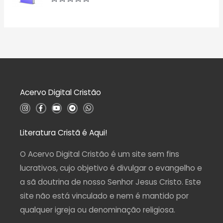
d
a
A
e
ç
v
5
ã
a
o
l
0
i
d
a
e
ç
5
ã
o
0
d
Acervo Digital Cristão
e
5
I
F
Y
T
W
n
a
o
e
h
s
c
u
l
a
t
e
t
e
t
a
b
u
g
s
Literatura Cristã é Aqui!
g
o
b
r
a
r
o
e
a
p
a
k
m
p
O Acervo Digital Cristão é um site sem fins
m
-
f
lucrativos, cujo objetivo é divulgar o evangelho e
a sã doutrina de nosso Senhor Jesus Cristo. Este
site não está vinculado e nem é mantido por
qualquer igreja ou denominação religiosa.