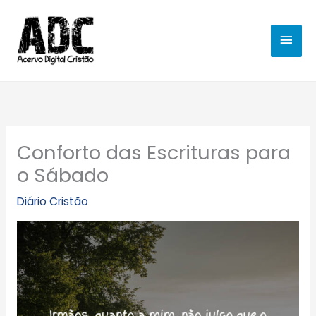
Ir
MEN
para
o
PRIN
conteúdo
Conforto das Escrituras para
o Sábado
Diário Cristão