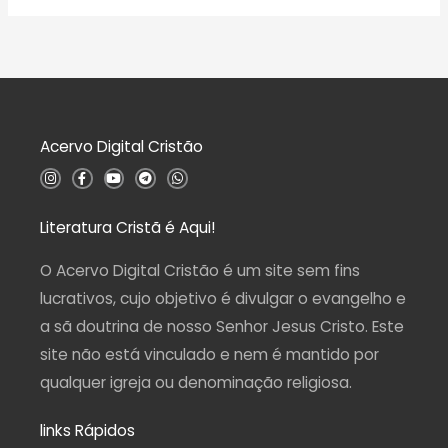
ã
a
o
l
0
i
d
a
e
ç
5
ã
o
0
d
Acervo Digital Cristão
e
5
I
F
Y
T
W
n
a
o
e
h
s
c
u
l
a
t
e
t
e
t
a
b
u
g
s
Literatura Cristã é Aqui!
g
o
b
r
a
r
o
e
a
p
a
k
m
p
O Acervo Digital Cristão é um site sem fins
m
-
f
lucrativos, cujo objetivo é divulgar o evangelho e
a sã doutrina de nosso Senhor Jesus Cristo. Este
site não está vinculado e nem é mantido por
qualquer igreja ou denominação religiosa.
links Rápidos