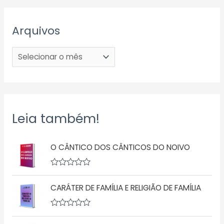
Arquivos
Leia também!
O CÂNTICO DOS CÂNTICOS DO NOIVO
A
v
CARÁTER DE FAMÍLIA E RELIGIÃO DE FAMÍLIA
a
l
i
a
A
ç
v