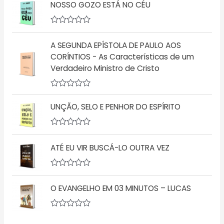
ã
NOSSO GOZO ESTÁ NO CÉU
a
o
l
0
i
d
a
A
e
ç
v
5
ã
A SEGUNDA EPÍSTOLA DE PAULO AOS
a
o
l
CORÍNTIOS - As Características de um
0
i
d
Verdadeiro Ministro de Cristo
a
e
ç
5
ã
o
A
0
v
d
UNÇÃO, SELO E PENHOR DO ESPÍRITO
a
e
l
5
i
a
A
ç
v
ATÉ EU VIR BUSCÁ-LO OUTRA VEZ
ã
a
o
l
0
i
d
a
A
e
ç
v
5
ã
O EVANGELHO EM 03 MINUTOS – LUCAS
a
o
l
0
i
d
a
A
e
ç
v
5