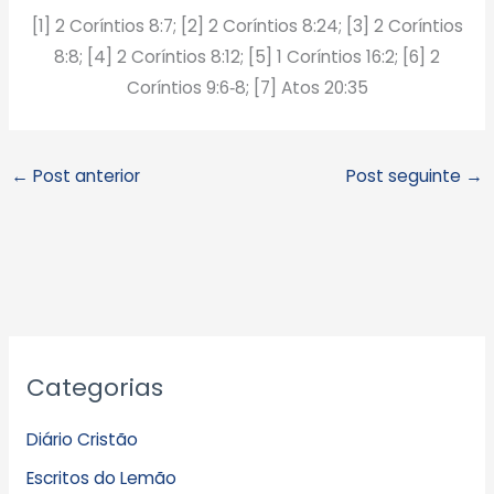
[1] 2 Coríntios 8:7; [2] 2 Coríntios 8:24; [3] 2 Coríntios
8:8; [4] 2 Coríntios 8:12; [5] 1 Coríntios 16:2; [6] 2
Coríntios 9:6‑8; [7] Atos 20:35
←
Post anterior
Post seguinte
→
A
Categorias
r
q
Diário Cristão
u
Escritos do Lemão
i