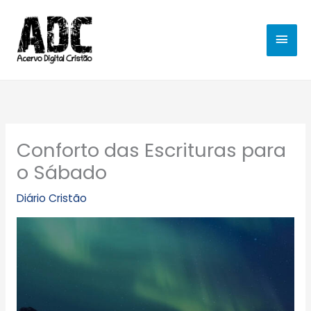
Ir
MEN
para
o
PRIN
conteúdo
Conforto das Escrituras para
o Sábado
Diário Cristão