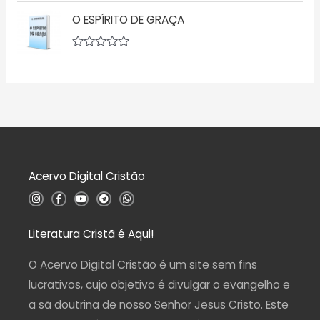
A
0
v
d
O ESPÍRITO DE GRAÇA
a
e
l
5
i
a
A
ç
v
ã
a
o
l
0
i
d
a
e
ç
5
ã
o
0
d
Acervo Digital Cristão
e
5
I
F
Y
T
W
n
a
o
e
h
s
c
u
l
a
t
e
t
e
t
a
b
u
g
s
Literatura Cristã é Aqui!
g
o
b
r
a
r
o
e
a
p
a
k
m
p
O Acervo Digital Cristão é um site sem fins
m
-
f
lucrativos, cujo objetivo é divulgar o evangelho e
a sã doutrina de nosso Senhor Jesus Cristo. Este