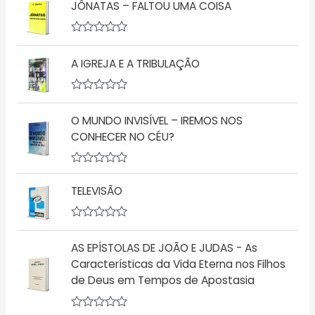
JÔNATAS – FALTOU UMA COISA
a
l
i
a
A
ç
v
ã
A IGREJA E A TRIBULAÇÃO
a
o
l
0
i
d
a
A
e
ç
v
5
ã
O MUNDO INVISÍVEL – IREMOS NOS
a
o
l
CONHECER NO CÉU?
0
i
d
a
e
ç
5
A
ã
v
o
TELEVISÃO
a
0
l
d
i
e
a
5
A
ç
v
AS EPÍSTOLAS DE JOÃO E JUDAS - As
ã
a
o
l
Características da Vida Eterna nos Filhos
0
i
d
de Deus em Tempos de Apostasia
a
e
ç
5
ã
o