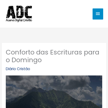
Ir
MEN
para
o
PRIN
conteúdo
Conforto das Escrituras para
o Domingo
Diário Cristão