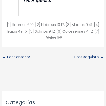
recompensa.
[1] Hebreus 6:10; [2] Hebreus 10:17; [3] Marcos 9:41; [4]
Isaías 49:15; [5] Salmos 9:12; [6] Colossenses 4:12; [7]
Efésios 6:8
←
Post anterior
Post seguinte
→
A
Categorias
r