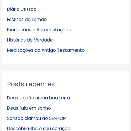
q
Diário Cristão
u
Escritos do Lemão
i
Exortações e Admoestações
v
Histórias de Verdade
o
s
Meditações do Antigo Testamento
Posts recentes
Deus te põe numa boa terra
Deus fala em sonho
Sansão clamou ao SENHOR
Descobriu-lhe o seu coração