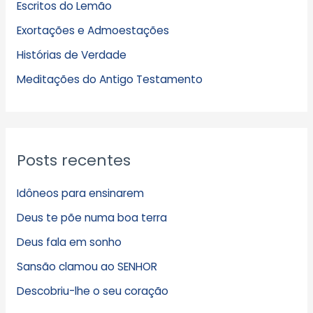
Escritos do Lemão
i
Exortações e Admoestações
v
Histórias de Verdade
o
s
Meditações do Antigo Testamento
Posts recentes
Idôneos para ensinarem
Deus te põe numa boa terra
Deus fala em sonho
Sansão clamou ao SENHOR
Descobriu-lhe o seu coração