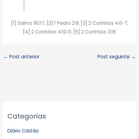
[1] Salmo 90:17; [2] 1 Pedro 2:9; [3] 2 Coríntios 4:6-7;
[4] 2 Coríntios 4:10‑11; [5] 2 Coríntios 3:18
←
Post anterior
Post seguinte
→
A
Categorias
r
q
Diário Cristão
u