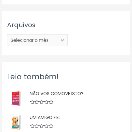
Arquivos
Leia também!
NÃO VOS COMOVE ISTO?
A
v
UM AMIGO FIEL
a
l
i
a