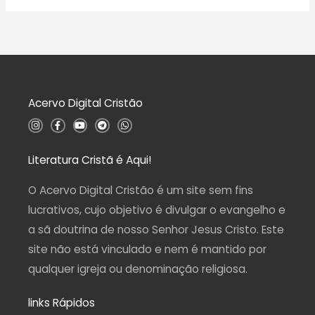
5
ã
a
o
l
0
i
d
a
e
ç
5
ã
o
0
d
Acervo Digital Cristão
e
5
I
F
Y
T
W
n
a
o
e
h
s
c
u
l
a
t
e
t
e
t
a
b
u
g
s
Literatura Cristã é Aqui!
g
o
b
r
a
r
o
e
a
p
a
k
m
p
O Acervo Digital Cristão é um site sem fins
m
-
f
lucrativos, cujo objetivo é divulgar o evangelho e
a sã doutrina de nosso Senhor Jesus Cristo. Este
site não está vinculado e nem é mantido por
qualquer igreja ou denominação religiosa.
links Rápidos