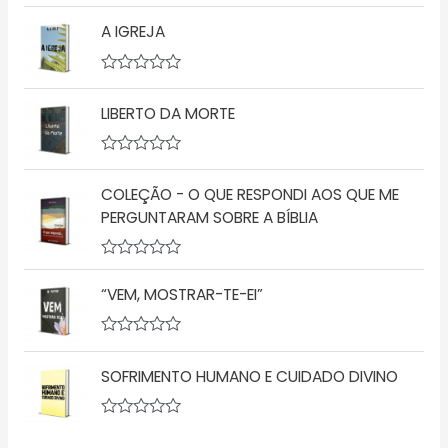
A
ç
v
ã
A IGREJA
a
o
l
0
i
d
a
A
e
ç
v
5
ã
LIBERTO DA MORTE
a
o
l
0
i
d
a
A
e
ç
v
5
ã
COLEÇÃO - O QUE RESPONDI AOS QUE ME
a
o
l
PERGUNTARAM SOBRE A BÍBLIA
0
i
d
a
e
ç
5
A
ã
v
o
“VEM, MOSTRAR-TE-EI”
a
0
l
d
i
e
a
5
A
ç
v
SOFRIMENTO HUMANO E CUIDADO DIVINO
ã
a
o
l
0
i
d
a
A
e
ç
v