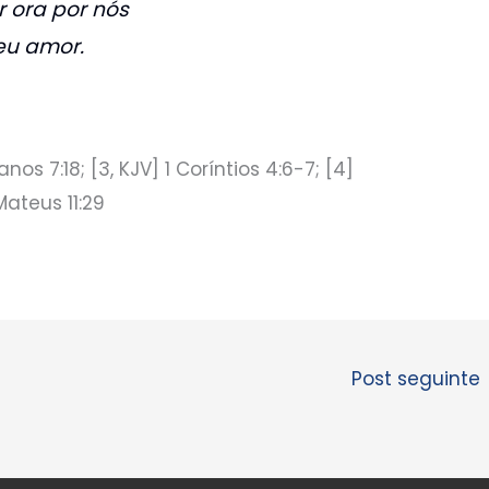
 ora por nós
eu amor.
anos 7:18; [3, KJV] 1 Coríntios 4:6-7; [4]
Mateus 11:29
Post seguinte