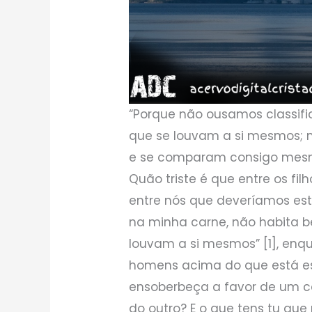
“Porque não ousamos classif
que se louvam a si mesmos;
e se comparam consigo mesmo
Quão triste é que entre os fi
entre nós que deveríamos esta
na minha carne, não habita b
louvam a si mesmos” [1], enq
homens acima do que está es
ensoberbeça a favor de um con
do outro? E o que tens tu que