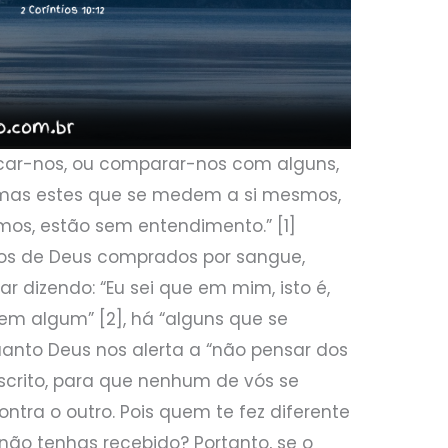
icar-nos, ou comparar-nos com alguns,
 mas estes que se medem a si mesmos,
s, estão sem entendimento.” [1]
lhos de Deus comprados por sangue,
r dizendo: “Eu sei que em mim, isto é,
em algum” [2], há “alguns que se
uanto Deus nos alerta a “não pensar dos
crito, para que nenhum de vós se
tra o outro. Pois quem te fez diferente
 não tenhas recebido? Portanto, se o