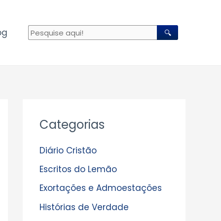
og
🔍
A
Categorias
r
q
Diário Cristão
u
Escritos do Lemão
i
Exortações e Admoestações
v
Histórias de Verdade
o