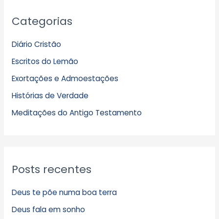
A
Categorias
r
q
Diário Cristão
u
Escritos do Lemão
i
Exortações e Admoestações
v
Histórias de Verdade
o
s
Meditações do Antigo Testamento
Posts recentes
Deus te põe numa boa terra
Deus fala em sonho