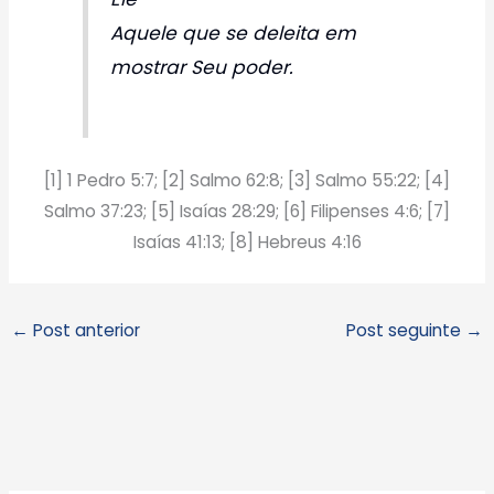
Aquele que se deleita em
mostrar Seu poder.
[1] 1 Pedro 5:7; [2] Salmo 62:8; [3] Salmo 55:22; [4]
Salmo 37:23; [5] Isaías 28:29; [6] Filipenses 4:6; [7]
Isaías 41:13; [8] Hebreus 4:16
←
Post anterior
Post seguinte
→