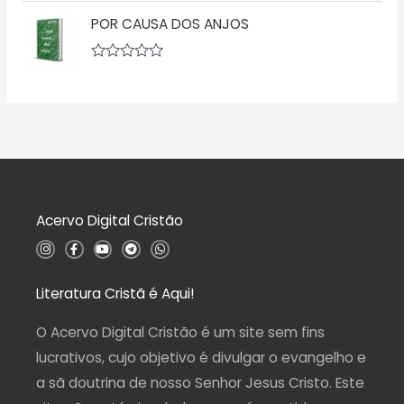
ç
v
5
ã
POR CAUSA DOS ANJOS
a
o
l
0
i
d
a
A
e
ç
v
5
ã
a
o
l
0
i
d
a
e
ç
5
ã
o
0
d
Acervo Digital Cristão
e
5
I
F
Y
T
W
n
a
o
e
h
s
c
u
l
a
t
e
t
e
t
a
b
u
g
s
Literatura Cristã é Aqui!
g
o
b
r
a
r
o
e
a
p
a
k
m
p
O Acervo Digital Cristão é um site sem fins
m
-
f
lucrativos, cujo objetivo é divulgar o evangelho e
a sã doutrina de nosso Senhor Jesus Cristo. Este