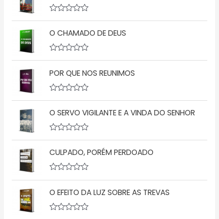
A
v
O CHAMADO DE DEUS
a
l
i
a
A
ç
v
ã
POR QUE NOS REUNIMOS
a
o
l
0
i
d
a
A
e
ç
v
5
ã
O SERVO VIGILANTE E A VINDA DO SENHOR
a
o
l
0
i
d
a
A
e
ç
v
5
ã
CULPADO, PORÉM PERDOADO
a
o
l
0
i
d
a
A
e
ç
v
5
ã
O EFEITO DA LUZ SOBRE AS TREVAS
a
o
l
0
i
d
a
A
e