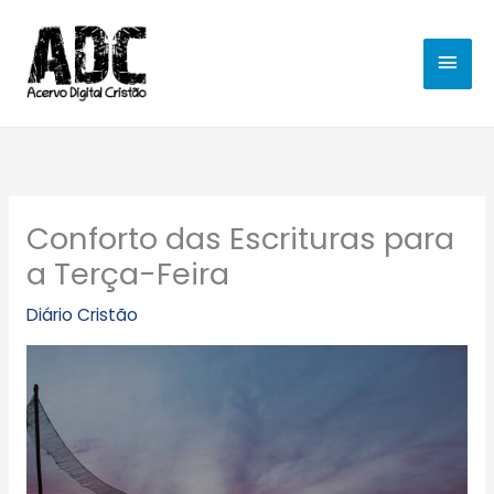
Ir
MEN
para
o
PRIN
conteúdo
Conforto das Escrituras para
a Terça-Feira
Diário Cristão