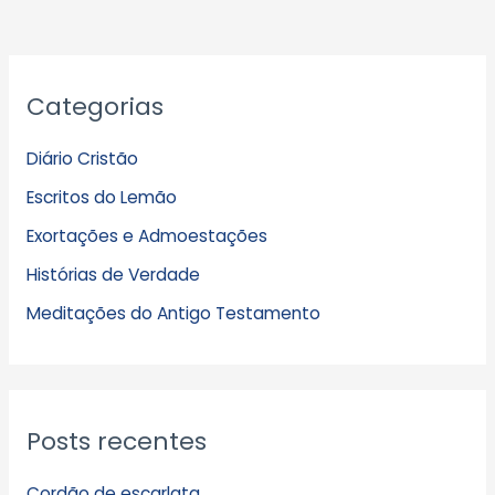
A
Categorias
r
q
Diário Cristão
u
Escritos do Lemão
i
Exortações e Admoestações
v
Histórias de Verdade
o
s
Meditações do Antigo Testamento
Posts recentes
Cordão de escarlata