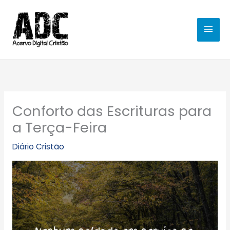
Ir
MEN
para
o
PRIN
conteúdo
Conforto das Escrituras para
a Terça-Feira
Diário Cristão