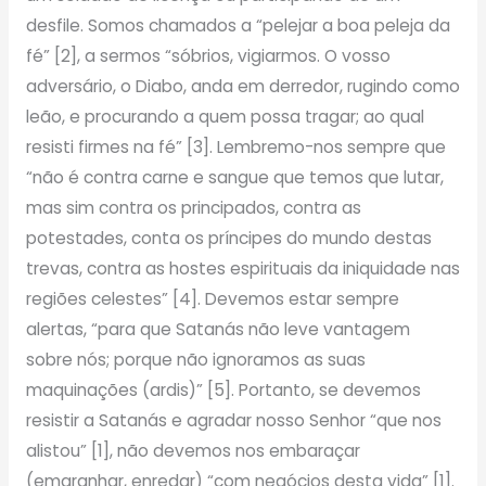
desfile. Somos chamados a “pelejar a boa peleja da
fé” [2], a sermos “sóbrios, vigiarmos. O vosso
adversário, o Diabo, anda em derredor, rugindo como
leão, e procurando a quem possa tragar; ao qual
resisti firmes na fé” [3]. Lembremo-nos sempre que
“não é contra carne e sangue que temos que lutar,
mas sim contra os principados, contra as
potestades, conta os príncipes do mundo destas
trevas, contra as hostes espirituais da iniquidade nas
regiões celestes” [4]. Devemos estar sempre
alertas, “para que Satanás não leve vantagem
sobre nós; porque não ignoramos as suas
maquinações (ardis)” [5]. Portanto, se devemos
resistir a Satanás e agradar nosso Senhor “que nos
alistou” [1], não devemos nos embaraçar
(emaranhar, enredar) “com negócios desta vida” [1].