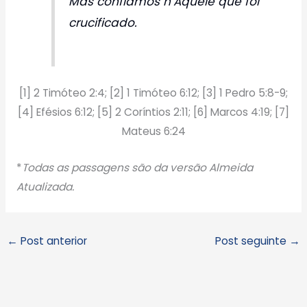
Mas confiamos n’Aquele que foi
crucificado.
[1] 2 Timóteo 2:4; [2] 1 Timóteo 6:12; [3] 1 Pedro 5:8-9;
[4] Efésios 6:12; [5] 2 Coríntios 2:11; [6] Marcos 4:19; [7]
Mateus 6:24
*
Todas as passagens são da versão Almeida
Atualizada.
←
Post anterior
Post seguinte
→