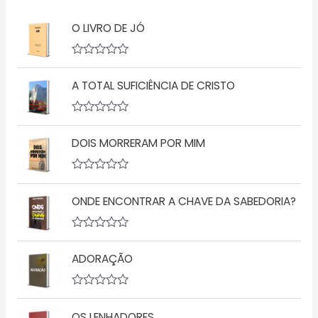
O LIVRO DE JÓ
A
v
A TOTAL SUFICIÊNCIA DE CRISTO
a
l
i
a
A
ç
v
ã
DOIS MORRERAM POR MIM
a
o
l
0
i
d
a
A
e
ç
v
5
ã
ONDE ENCONTRAR A CHAVE DA SABEDORIA?
a
o
l
0
i
d
a
A
e
ç
v
5
ã
ADORAÇÃO
a
o
l
0
i
d
a
A
e
ç
v
5
ã
OS LENHADORES
a