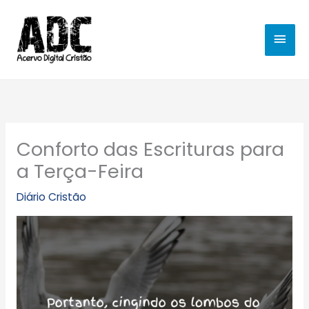
Ir
MEN
para
o
PRIN
conteúdo
Conforto das Escrituras para
a Terça-Feira
Diário Cristão