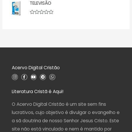
v
o
TELEVISÃO
a
0
l
d
i
e
a
A
5
ç
v
ã
a
o
l
0
i
d
a
e
ç
5
ã
o
0
d
Acervo Digital Cristão
e
5
I
F
Y
T
W
n
a
o
e
h
s
c
u
l
a
t
e
t
e
t
a
b
u
g
s
Literatura Cristã é Aqui!
g
o
b
r
a
r
o
e
a
p
a
k
m
p
O Acervo Digital Cristão é um site sem fins
m
-
f
lucrativos, cujo objetivo é divulgar o evangelho e
a sã doutrina de nosso Senhor Jesus Cristo. Este
site não está vinculado e nem é mantido por