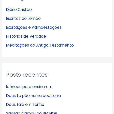
q
Diário Cristão
u
Escritos do Lemão
i
Exortações e Admoestações
v
Histórias de Verdade
o
s
Meditações do Antigo Testamento
Posts recentes
Idôneos para ensinarem
Deus te põe numa boa terra
Deus fala em sonho
Sansão clamou ao SENHOR