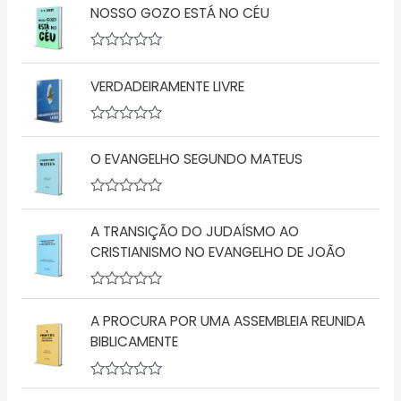
v
NOSSO GOZO ESTÁ NO CÉU
a
l
i
a
A
ç
v
ã
VERDADEIRAMENTE LIVRE
a
o
l
0
i
d
a
A
e
ç
v
5
ã
O EVANGELHO SEGUNDO MATEUS
a
o
l
0
i
d
a
A
e
ç
v
5
ã
A TRANSIÇÃO DO JUDAÍSMO AO
a
o
l
CRISTIANISMO NO EVANGELHO DE JOÃO
0
i
d
a
e
ç
5
A
ã
v
o
A PROCURA POR UMA ASSEMBLEIA REUNIDA
a
0
l
d
BIBLICAMENTE
i
e
a
5
ç
A
ã