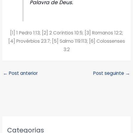
Palavra de Deus.
[1] 1 Pedro 1:13; [2] 2 Coríntios 10:5; [3] Romanos 12:2;
[4] Provérbios 23:7; [5] Salmo 119:113; [6] Colossenses
3:2
←
Post anterior
Post seguinte
→
A
Categorias
r