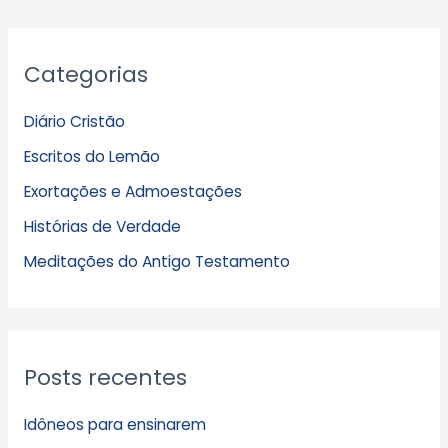
A
Categorias
r
q
Diário Cristão
u
Escritos do Lemão
i
Exortações e Admoestações
v
Histórias de Verdade
o
s
Meditações do Antigo Testamento
Posts recentes
Idôneos para ensinarem