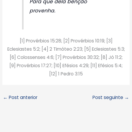
Para que dela bênção
provenha.
[1] Provérbios 15:28; [2] Provérbios 10:19; [3]
Eclesiastes 5:2; [4] 2 Timóteo 2:23; [5] Eclesiastes 5:3;
[6] Colossenses 4:6; [7] Provérbios 30:32; [8] Jó 11:2;
[9] Provérbios 17:27; [10] Efésios 4:29; [11] Efésios 5:4;
[12] 1 Pedro 3:15
←
Post anterior
Post seguinte
→