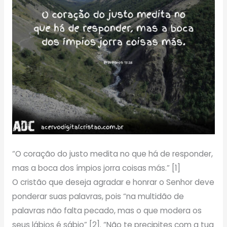
“O coração do justo medita no que há de responder,
mas a boca dos ímpios jorra coisas más.” [1]
O cristão que deseja agradar e honrar o Senhor deve
ponderar suas palavras, pois “na multidão de
palavras não falta pecado, mas o que modera os
seus lábios é sábio” [2]. “Não te precipites com a tua