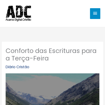
Ir
MEN
para
o
PRIN
conteúdo
Conforto das Escrituras para
a Terça-Feira
Diário Cristão