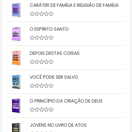
CARÁTER DE FAMÍLIA E RELIGIÃO DE FAMÍLIA
A
v
O ESPÍRITO SANTO
a
l
i
a
A
ç
v
ã
DEPOIS DESTAS COISAS
a
o
l
0
i
d
a
A
e
ç
v
5
ã
VOCÊ PODE SER SALVO
a
o
l
0
i
d
a
A
e
ç
v
5
ã
O PRINCÍPIO DA CRIAÇÃO DE DEUS
a
o
l
0
i
d
a
A
e
ç
v
5
ã
JOVENS NO LIVRO DE ATOS
a
o
l