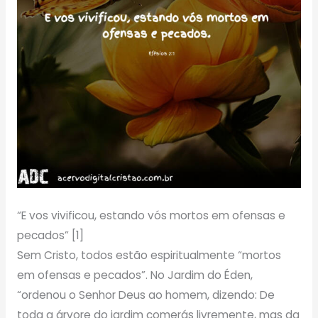
“E vos vivificou, estando vós mortos em ofensas e
pecados” [1]
Sem Cristo, todos estão espiritualmente “mortos
em ofensas e pecados”. No Jardim do Éden,
“ordenou o Senhor Deus ao homem, dizendo: De
toda a árvore do jardim comerás livremente, mas da