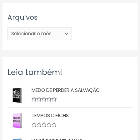
Arquivos
Leia também!
MEDO DE PERDER A SALVAÇÃO
A
v
TEMPOS DIFÍCEIS
a
l
i
a
A
ç
v
ã