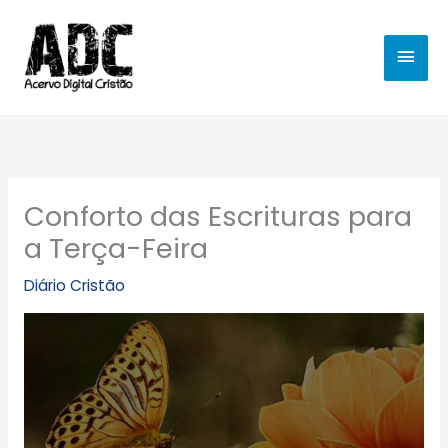
Ir
MEN
para
o
PRIN
conteúdo
Conforto das Escrituras para
a Terça-Feira
Diário Cristão