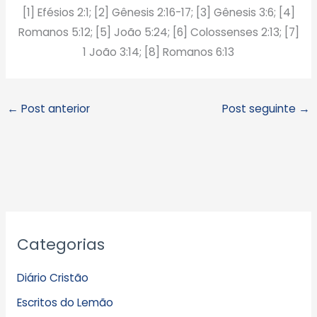
[1] Efésios 2:1; [2] Gênesis 2:16-17; [3] Gênesis 3:6; [4]
Romanos 5:12; [5] João 5:24; [6] Colossenses 2:13; [7]
1 João 3:14; [8] Romanos 6:13
←
Post anterior
Post seguinte
→
A
Categorias
r
q
Diário Cristão
u
Escritos do Lemão
i