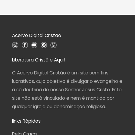
0
i
d
a
e
ç
5
ã
o
0
d
Acervo Digital Cristão
e
5
I
F
Y
T
W
n
a
o
e
h
s
c
u
l
a
t
e
t
e
t
a
b
u
g
s
Literatura Cristã é Aqui!
g
o
b
r
a
r
o
e
a
p
a
k
m
p
O Acervo Digital Cristão é um site sem fins
m
-
f
lucrativos, cujo objetivo é divulgar o evangelho e
a sã doutrina de nosso Senhor Jesus Cristo. Este
site não está vinculado e nem é mantido por
qualquer igreja ou denominação religiosa.
links Rápidos
Pela Graça