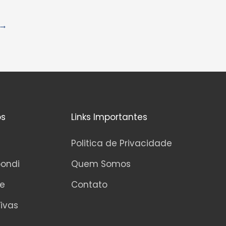
ç
ã
→
o
0
d
e
5
os
Links Importantes
Politica de Privacidade
pondi
Quem Somos
ne
Contato
ivas