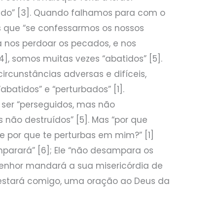
do” [3]. Quando falhamos para com o
 que “se confessarmos os nossos
ra nos perdoar os pecados, e nos
[4], somos muitas vezes “abatidos” [5].
cunstâncias adversas e difíceis,
batidos” e “perturbados” [1].
er “perseguidos, mas não
não destruídos” [5]. Mas “por que
e por que te perturbas em mim?” [1]
parará” [6]; Ele “não desampara os
 Senhor mandará a sua misericórdia de
 estará comigo, uma oração ao Deus da