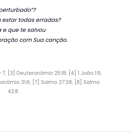
“perturbado”?
 estar todas erradas?
 e que te salvou
oração com Sua canção.
7; [3] Deuteronômio 25:18; [4] 1 João 1:9;
eronômio 31:6; [7] Salmo 37:28; [8] Salmo
42:8