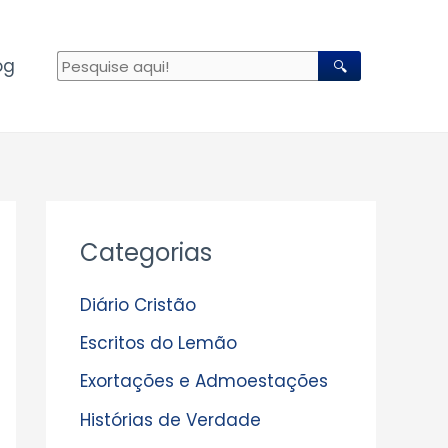
og
🔍
A
Categorias
r
q
Diário Cristão
u
Escritos do Lemão
i
Exortações e Admoestações
v
Histórias de Verdade
o