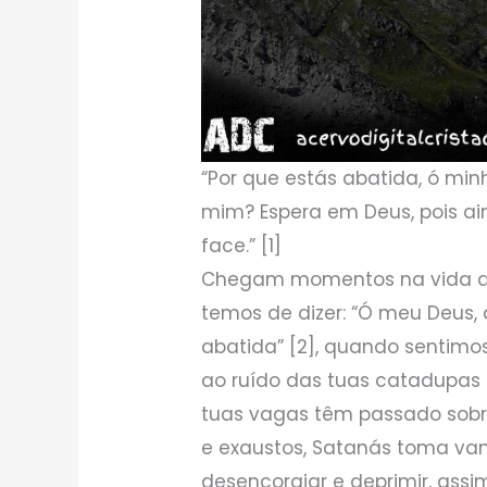
“Por que estás abatida, ó min
mim? Espera em Deus, pois ai
face.” [1]
Chegam momentos na vida da
temos de dizer: “Ó meu Deus
abatida” [2], quando sentim
ao ruído das tuas catadupas 
tuas vagas têm passado sob
e exaustos, Satanás toma va
desencorajar e deprimir, assi