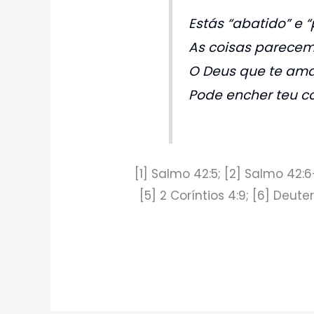
Estás “abatido” e 
As coisas parecem
O Deus que te ama
Pode encher teu c
[1] Salmo 42:5; [2] Salmo 42:6-
[5] 2 Coríntios 4:9; [6] Deut