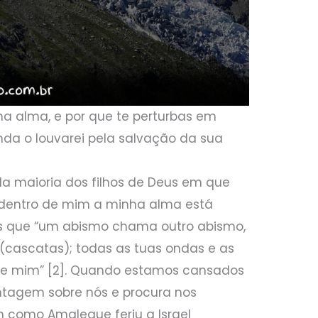
ha alma, e por que te perturbas em
nda o louvarei pela salvação da sua
 maioria dos filhos de Deus em que
, dentro de mim a minha alma está
os que “um abismo chama outro abismo,
(cascatas); todas as tuas ondas e as
re mim” [2]. Quando estamos cansados
ntagem sobre nós e procura nos
m como Amaleque feriu a Israel