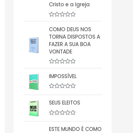
Cristo e a Igreja
A
v
COMO DEUS NOS
a
TORNA DISPOSTOS A
l
i
FAZER A SUA BOA
a
VONTADE
ç
ã
o
0
A
d
v
IMPOSSÍVEL
e
a
5
l
i
A
a
v
ç
SEUS ELEITOS
a
ã
l
o
i
0
a
d
A
ç
e
v
ESTE MUNDO É COMO
ã
5
a