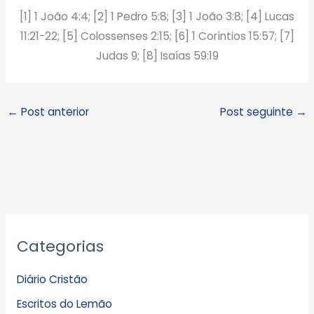
[1] 1 João 4:4; [2] 1 Pedro 5:8; [3] 1 João 3:8; [4] Lucas
11:21-22; [5] Colossenses 2:15; [6] 1 Coríntios 15:57; [7]
Judas 9; [8] Isaías 59:19
←
Post anterior
Post seguinte
→
A
Categorias
r
q
Diário Cristão
u
Escritos do Lemão
i