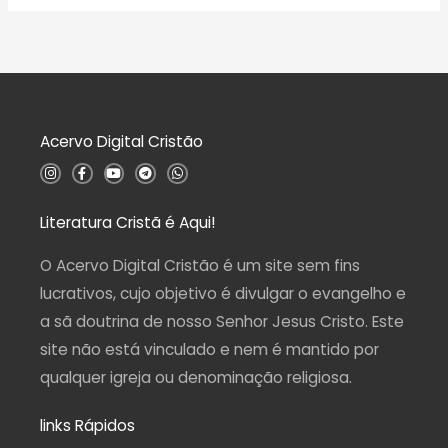
a
0
l
d
i
e
a
5
ç
ã
o
0
d
Acervo Digital Cristão
e
5
I
F
Y
T
W
n
a
o
e
h
s
c
u
l
a
t
e
t
e
t
a
b
u
g
s
Literatura Cristã é Aqui!
g
o
b
r
a
r
o
e
a
p
a
k
m
p
O Acervo Digital Cristão é um site sem fins
m
-
f
lucrativos, cujo objetivo é divulgar o evangelho e
a sã doutrina de nosso Senhor Jesus Cristo. Este
site não está vinculado e nem é mantido por
qualquer igreja ou denominação religiosa.
links Rápidos