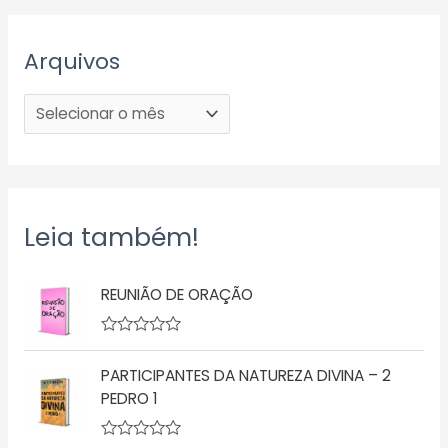
Arquivos
Leia também!
REUNIÃO DE ORAÇÃO
A
v
PARTICIPANTES DA NATUREZA DIVINA – 2
a
l
PEDRO 1
i
a
ç