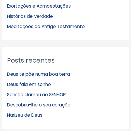
Exortações e Admoestações
v
Histórias de Verdade
o
s
Meditações do Antigo Testamento
Posts recentes
Deus te põe numa boa terra
Deus fala em sonho
Sansão clamou ao SENHOR
Descobriu-lhe o seu coração
Narizeu de Deus