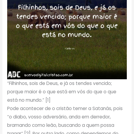
“Filhinhos, sois de Deus, e já os tendes vencido;
porque maior é o que está em vós do que o que
está no mundo.” [1]
Pode acontecer de o cristão temer a Satanás, pois
“o diabo, vosso adversário, anda em derredor,
bramando como leão, buscando a quem possa
tragar” [2]. Por outro lado, como dependemos do