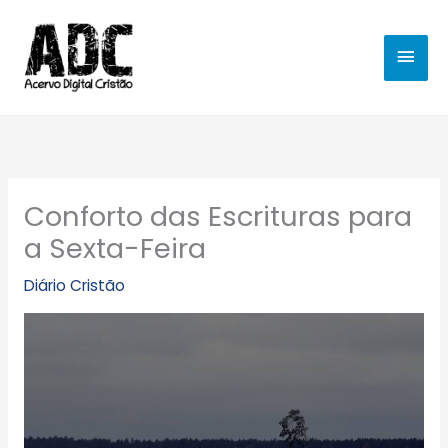
Ir
MEN
para
o
PRIN
conteúdo
Conforto das Escrituras para
a Sexta-Feira
Diário Cristão