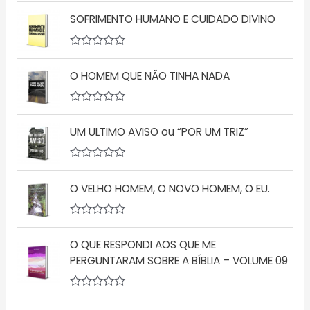
A
ã
v
o
SOFRIMENTO HUMANO E CUIDADO DIVINO
a
0
l
d
i
e
a
5
A
ç
v
O HOMEM QUE NÃO TINHA NADA
ã
a
o
l
0
i
d
a
A
e
ç
v
5
ã
UM ULTIMO AVISO ou “POR UM TRIZ”
a
o
l
0
i
d
a
A
e
ç
v
5
ã
O VELHO HOMEM, O NOVO HOMEM, O EU.
a
o
l
0
i
d
a
A
e
ç
v
5
ã
O QUE RESPONDI AOS QUE ME
a
o
l
PERGUNTARAM SOBRE A BÍBLIA – VOLUME 09
0
i
d
a
e
ç
5
A
ã
v
o