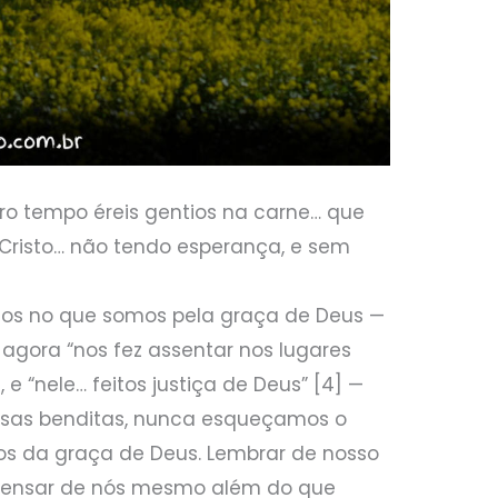
ro tempo éreis gentios na carne… que
Cristo… não tendo esperança, e sem
mos no que somos pela graça de Deus —
 agora “nos fez assentar nos lugares
, e “nele… feitos justiça de Deus” [4] —
sas benditas, nunca esqueçamos o
s da graça de Deus. Lembrar de nosso
 pensar de nós mesmo além do que