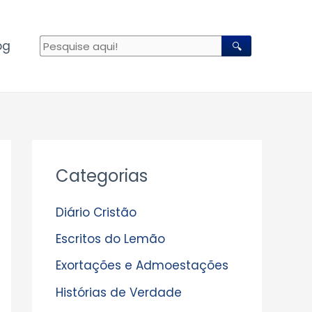
og
🔍
A
Categorias
r
q
Diário Cristão
u
Escritos do Lemão
i
Exortações e Admoestações
v
Histórias de Verdade
o