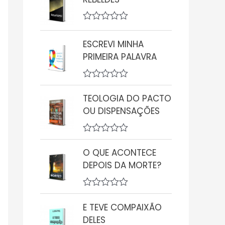
a
l
i
A
a
v
ç
ESCREVI MINHA
a
ã
l
o
PRIMEIRA PALAVRA
i
0
a
d
ç
e
A
ã
5
v
o
TEOLOGIA DO PACTO
a
0
OU DISPENSAÇÕES
l
d
i
e
a
5
ç
A
ã
v
O QUE ACONTECE
o
a
0
DEPOIS DA MORTE?
l
d
i
e
a
5
ç
A
ã
v
E TEVE COMPAIXÃO
o
a
0
DELES
l