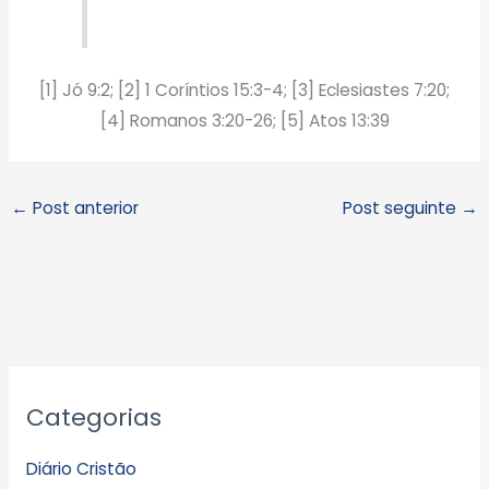
[1] Jó 9:2; [2] 1 Coríntios 15:3-4; [3] Eclesiastes 7:20;
[4] Romanos 3:20-26; [5] Atos 13:39
←
Post anterior
Post seguinte
→
A
Categorias
r
q
Diário Cristão
u