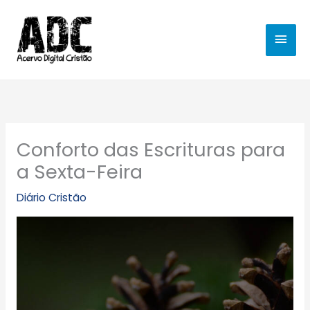
Ir
MEN
para
o
PRIN
conteúdo
Conforto das Escrituras para
a Sexta-Feira
Diário Cristão