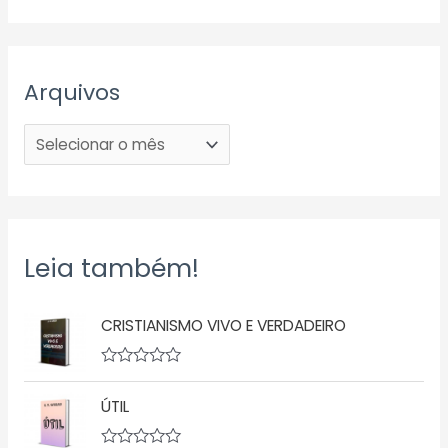
Arquivos
Leia também!
CRISTIANISMO VIVO E VERDADEIRO
A
v
ÚTIL
a
l
i