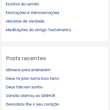
Escritos do Lemão
i
Exortações e Admoestações
v
Histórias de Verdade
o
s
Meditações do Antigo Testamento
Posts recentes
Idôneos para ensinarem
Deus te põe numa boa terra
Deus fala em sonho
Sansão clamou ao SENHOR
Descobriu-lhe o seu coração