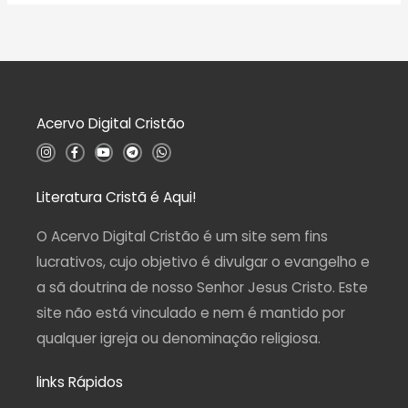
o
l
0
i
d
a
e
ç
5
ã
o
0
d
Acervo Digital Cristão
e
5
I
F
Y
T
W
n
a
o
e
h
s
c
u
l
a
t
e
t
e
t
a
b
u
g
s
Literatura Cristã é Aqui!
g
o
b
r
a
r
o
e
a
p
a
k
m
p
O Acervo Digital Cristão é um site sem fins
m
-
f
lucrativos, cujo objetivo é divulgar o evangelho e
a sã doutrina de nosso Senhor Jesus Cristo. Este
site não está vinculado e nem é mantido por
qualquer igreja ou denominação religiosa.
links Rápidos