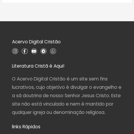
a
o
l
0
i
d
a
e
ç
5
ã
o
0
d
Acervo Digital Cristão
e
5
I
F
Y
T
W
n
a
o
e
h
s
c
u
l
a
t
e
t
e
t
a
b
u
g
s
Literatura Cristã é Aqui!
g
o
b
r
a
r
o
e
a
p
a
k
m
p
O Acervo Digital Cristão é um site sem fins
m
-
f
lucrativos, cujo objetivo é divulgar o evangelho e
a sã doutrina de nosso Senhor Jesus Cristo. Este
site não está vinculado e nem é mantido por
qualquer igreja ou denominação religiosa.
links Rápidos