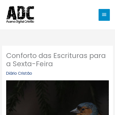
Ir
MEN
para
o
PRIN
conteúdo
Conforto das Escrituras para
a Sexta-Feira
Diário Cristão