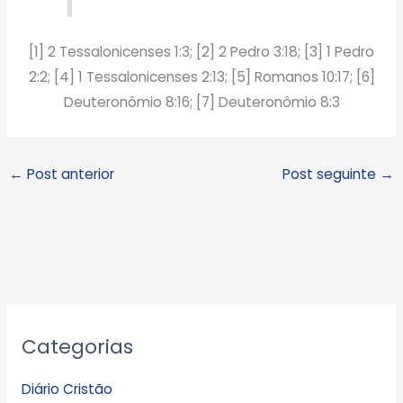
[1] 2 Tessalonicenses 1:3; [2] 2 Pedro 3:18; [3] 1 Pedro
2:2; [4] 1 Tessalonicenses 2:13; [5] Romanos 10:17; [6]
Deuteronômio 8:16; [7] Deuteronômio 8:3
←
Post anterior
Post seguinte
→
A
Categorias
r
q
Diário Cristão
u