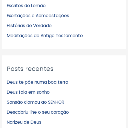
Escritos do Lemão
i
Exortações e Admoestações
v
Histórias de Verdade
o
s
Meditações do Antigo Testamento
Posts recentes
Deus te põe numa boa terra
Deus fala em sonho
Sansão clamou ao SENHOR
Descobriu-lhe o seu coração
Narizeu de Deus