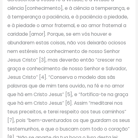
ciência [conhecimento], e à ciência a temperança, e
à temperança a paciência, e à paciência a piedade,
e à piedade o amor fraternal, e ao amor fraternal a
caridade [amor]. Porque, se em vós houver e
abundarem estas coisas, não vos deixarão ociosos
nem estéreis no conhecimento de nosso Senhor
Jesus Cristo” [3], mas deverão então “crescer na
graça e conhecimento de nosso Senhor e Salvador,
Jesus Cristo” [4]. “Conserva o modelo das sãs
palavras que de mim tens ouvido, na fé e no amor
que há em Cristo Jesus” [5], e “fortifica-te na graça
que há em Cristo Jesus” [6]. Assim “meditarei nos
teus preceitos, e terei respeito aos teus caminhos”
[7], pois “bem-aventurados os que guardam os seus
testemunhos, e que o buscam com todo o coração”
[8]. “Não se aparte da tua boca o livro desta lei;