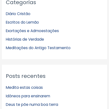
Categorias
r
q
Diário Cristão
u
Escritos do Lemão
i
Exortações e Admoestações
v
Histórias de Verdade
o
s
Meditações do Antigo Testamento
Posts recentes
Medita estas coisas
Idôneos para ensinarem
Deus te põe numa boa terra