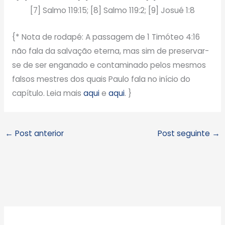
[7] Salmo 119:15; [8] Salmo 119:2; [9] Josué 1:8
{* Nota de rodapé: A passagem de 1 Timóteo 4:16
não fala da salvação eterna, mas sim de preservar-
se de ser enganado e contaminado pelos mesmos
falsos mestres dos quais Paulo fala no início do
capítulo. Leia mais
aqui
e
aqui
. }
←
Post anterior
Post seguinte
→
A