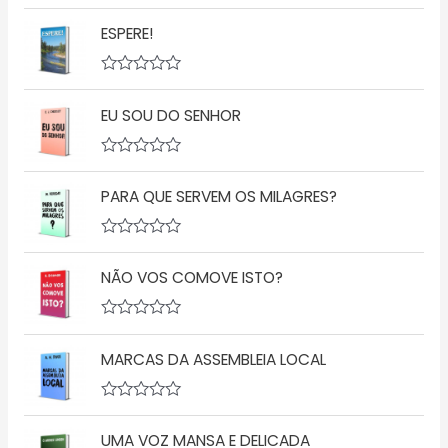
A
v
ESPERE!
a
l
i
a
A
ç
v
ã
EU SOU DO SENHOR
a
o
l
0
i
d
a
A
e
ç
v
5
ã
PARA QUE SERVEM OS MILAGRES?
a
o
l
0
i
d
a
A
e
ç
v
5
ã
NÃO VOS COMOVE ISTO?
a
o
l
0
i
d
a
A
e
ç
v
5
ã
MARCAS DA ASSEMBLEIA LOCAL
a
o
l
0
i
d
a
A
e
ç
v
5
ã
UMA VOZ MANSA E DELICADA
a