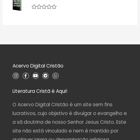
o
l
0
i
d
a
A
e
ç
v
5
ã
a
o
l
0
i
d
a
e
ç
5
ã
o
0
d
Acervo Digital Cristão
e
5
I
F
Y
T
W
n
a
o
e
h
s
c
u
l
a
t
e
t
e
t
a
b
u
g
s
Literatura Cristã é Aqui!
g
o
b
r
a
r
o
e
a
p
a
k
m
p
O Acervo Digital Cristão é um site sem fins
m
-
f
lucrativos, cujo objetivo é divulgar o evangelho e
a sã doutrina de nosso Senhor Jesus Cristo. Este
site não está vinculado e nem é mantido por
qualquer igreja ou denominação religiosa.