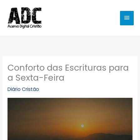
Ir
MEN
para
o
PRIN
conteúdo
Conforto das Escrituras para
a Sexta-Feira
Diário Cristão