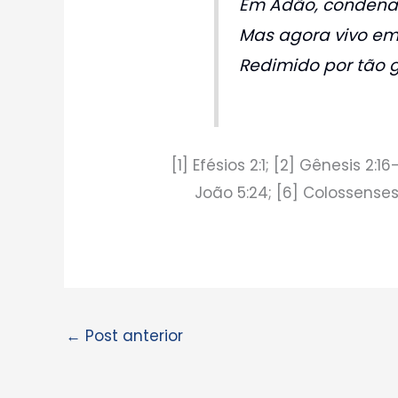
Em Adão, condenad
Mas agora vivo em 
Redimido por tão 
[1] Efésios 2:1; [2] Gênesis 2:1
João 5:24; [6] Colossenses 
←
Post anterior