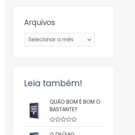
Arquivos
Leia também!
QUÃO BOM É BOM O
BASTANTE?
A
v
O DILÚVIO