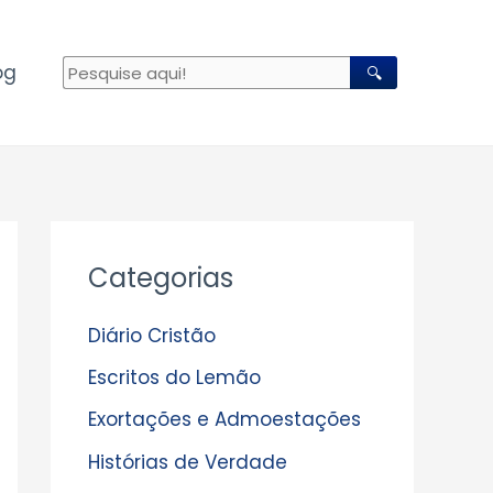
og
🔍
A
Categorias
r
q
Diário Cristão
u
Escritos do Lemão
i
Exortações e Admoestações
v
Histórias de Verdade
o