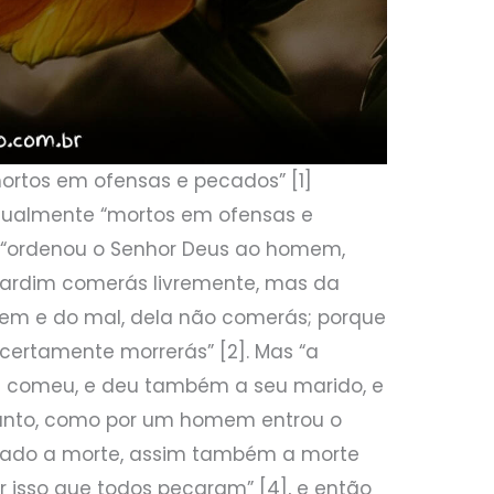
 mortos em ofensas e pecados” [1]
ritualmente “mortos em ofensas e
, “ordenou o Senhor Deus ao homem,
 jardim comerás livremente, mas da
em e do mal, dela não comerás; porque
certamente morrerás” [2]. Mas “a
 e comeu, e deu também a seu marido, e
rtanto, como por um homem entrou o
cado a morte, assim também a morte
 isso que todos pecaram” [4], e então