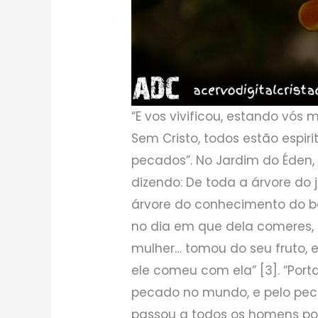
“E vos vivificou, estando vós
Sem Cristo, todos estão espi
pecados”. No Jardim do Éden
dizendo: De toda a árvore do
árvore do conhecimento do b
no dia em que dela comeres, 
mulher… tomou do seu fruto,
ele comeu com ela” [3]. “Po
pecado no mundo, e pelo pe
passou a todos os homens por