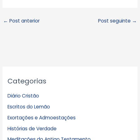
←
Post anterior
Post seguinte
→
A
Categorias
r
q
Diário Cristão
u
Escritos do Lemão
i
Exortações e Admoestações
v
Histórias de Verdade
o
s
Meditações do Antigo Testamento