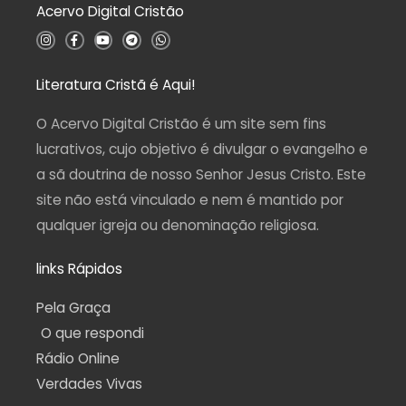
Acervo Digital Cristão
e
5
I
F
Y
T
W
n
a
o
e
h
s
c
u
l
a
t
e
t
e
t
a
b
u
g
s
Literatura Cristã é Aqui!
g
o
b
r
a
r
o
e
a
p
a
k
m
p
O Acervo Digital Cristão é um site sem fins
m
-
f
lucrativos, cujo objetivo é divulgar o evangelho e
a sã doutrina de nosso Senhor Jesus Cristo. Este
site não está vinculado e nem é mantido por
qualquer igreja ou denominação religiosa.
links Rápidos
Pela Graça
O que respondi
Rádio Online
Verdades Vivas