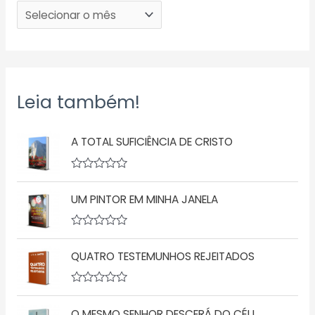
Leia também!
A TOTAL SUFICIÊNCIA DE CRISTO
A
v
UM PINTOR EM MINHA JANELA
a
l
i
a
A
ç
v
ã
QUATRO TESTEMUNHOS REJEITADOS
a
o
l
0
i
d
a
A
e
ç
v
5
ã
O MESMO SENHOR DESCERÁ DO CÉU
a