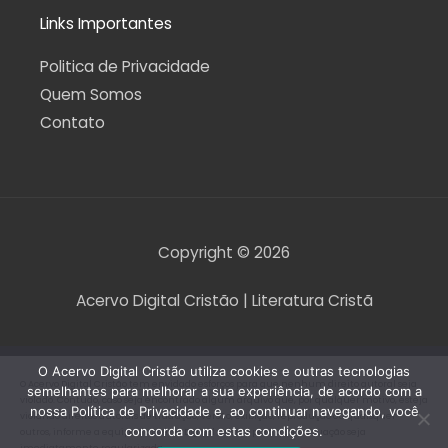
Links Importantes
Politica de Privacidade
Quem Somos
Contato
Copyright © 2026
Acervo Digital Cristão | Literatura Cristã
O Acervo Digital Cristão utiliza cookies e outras tecnologias
O Acervo Digital Cristão tem envidado esforços para que nenhum direito autoral seja
semelhantes para melhorar a sua experiência, de acordo com a
violado. Contudo, caso seja encontrado algum arquivo que, por qualquer motivo, esteja
nossa Política de Privacidade e, ao continuar navegando, você
violando direitos autorais de tradução, versão, exibição, reprodução ou quaisquer
concorda com estas condições.
outros, informe a equipe do Acervo Digital Cristão para que a situação seja