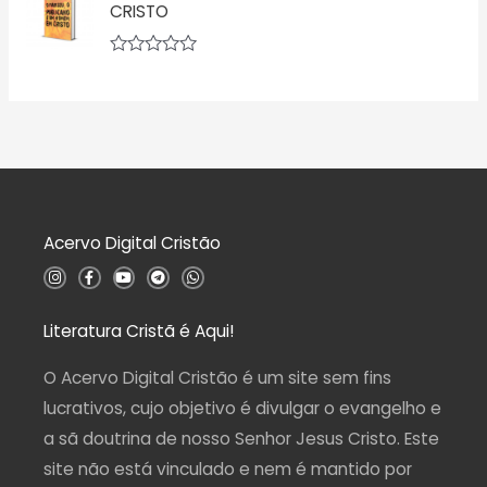
o
l
CRISTO
0
i
d
a
e
ç
5
A
ã
v
o
a
0
l
d
i
e
a
5
ç
ã
o
0
d
Acervo Digital Cristão
e
5
I
F
Y
T
W
n
a
o
e
h
s
c
u
l
a
t
e
t
e
t
a
b
u
g
s
Literatura Cristã é Aqui!
g
o
b
r
a
r
o
e
a
p
a
k
m
p
O Acervo Digital Cristão é um site sem fins
m
-
f
lucrativos, cujo objetivo é divulgar o evangelho e
a sã doutrina de nosso Senhor Jesus Cristo. Este
site não está vinculado e nem é mantido por