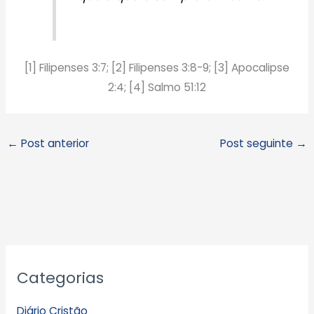
[1] Filipenses 3:7; [2] Filipenses 3:8-9; [3] Apocalipse
2:4; [4] Salmo 51:12
←
Post anterior
Post seguinte
→
A
Categorias
r
q
Diário Cristão