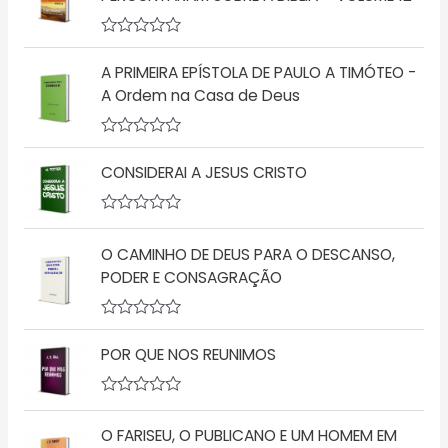
i
a
ç
A
ã
v
o
A PRIMEIRA EPÍSTOLA DE PAULO A TIMÓTEO -
a
0
l
d
A Ordem na Casa de Deus
i
e
a
5
ç
A
ã
v
o
CONSIDERAI A JESUS CRISTO
a
0
l
d
i
e
a
A
5
ç
v
O CAMINHO DE DEUS PARA O DESCANSO,
ã
a
o
l
PODER E CONSAGRAÇÃO
0
i
d
a
e
ç
5
A
ã
v
o
POR QUE NOS REUNIMOS
a
0
l
d
i
e
a
5
A
ç
v
O FARISEU, O PUBLICANO E UM HOMEM EM
ã
a