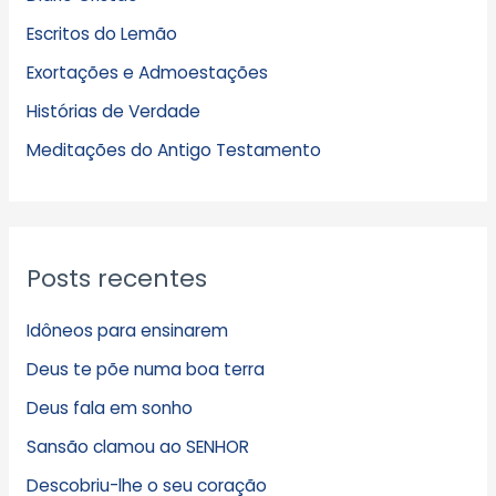
u
Escritos do Lemão
i
Exortações e Admoestações
v
Histórias de Verdade
o
s
Meditações do Antigo Testamento
Posts recentes
Idôneos para ensinarem
Deus te põe numa boa terra
Deus fala em sonho
Sansão clamou ao SENHOR
Descobriu-lhe o seu coração