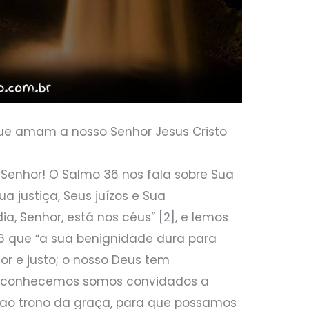
que amam a nosso Senhor Jesus Cristo
Senhor! O Salmo 36 nos fala sobre Sua
ua justiça, Seus juízos e Sua
ia, Senhor, está nos céus” [2], e lemos
36 que “a sua benignidade dura para
hor e justo; o nosso Deus tem
e O conhecemos somos convidados a
ao trono da graça, para que possamos