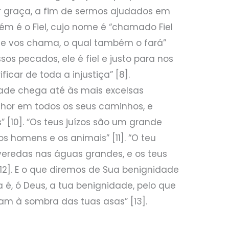
r graça, a fim de sermos ajudados em
ém é o Fiel, cujo nome é “chamado Fiel
o que vos chama, o qual também o fará”
ssos pecados, ele é fiel e justo para nos
ficar de toda a injustiça” [8].
dade chega até às mais excelsas
Senhor em todos os seus caminhos, e
 [10]. “Os teus juízos são um grande
s homens e os animais” [11]. “O teu
veredas nas águas grandes, e os teus
12]. E o que diremos de Sua benignidade
 é, ó Deus, a tua benignidade, pelo que
am à sombra das tuas asas” [13].