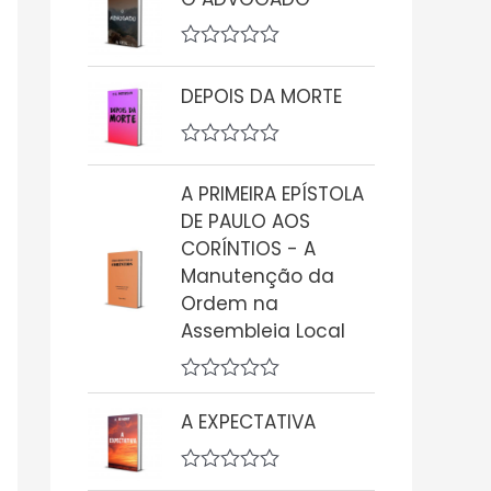
a
l
i
A
a
v
ç
DEPOIS DA MORTE
a
ã
l
o
i
0
a
d
A
ç
e
v
A PRIMEIRA EPÍSTOLA
ã
5
a
o
l
DE PAULO AOS
0
i
CORÍNTIOS - A
d
a
e
ç
Manutenção da
5
ã
Ordem na
o
0
Assembleia Local
d
e
5
A
v
A EXPECTATIVA
a
l
i
A
a