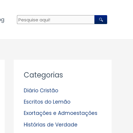
og
🔍
A
Categorias
r
q
Diário Cristão
u
Escritos do Lemão
i
Exortações e Admoestações
v
Histórias de Verdade
o