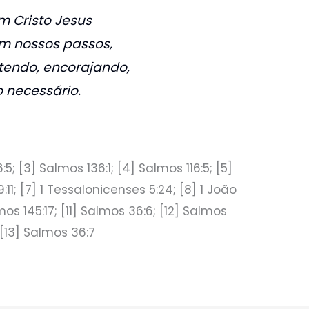
m Cristo Jesus
 nossos passos,
endo, encorajando,
o necessário.
:5; [3] Salmos 136:1; [4] Salmos 116:5; [5]
:11; [7] 1 Tessalonicenses 5:24; [8] 1 João
mos 145:17; [11] Salmos 36:6; [12] Salmos
 [13] Salmos 36:7