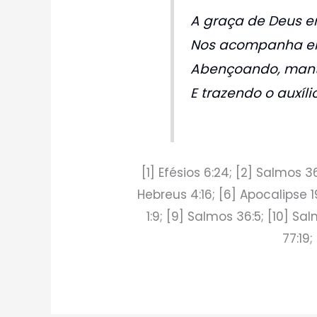
A graça de Deus e
Nos acompanha em
Abençoando, mant
E trazendo o auxíli
[1] Efésios 6:24; [2] Salmos 36
Hebreus 4:16; [6] Apocalipse 19
1:9; [9] Salmos 36:5; [10] Sal
77:19;