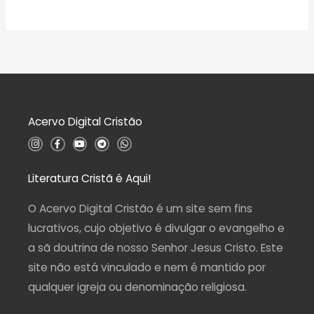
a
5
A
ç
v
ã
a
o
l
0
i
d
a
e
ç
5
ã
o
0
d
Acervo Digital Cristão
e
5
I
F
Y
T
W
n
a
o
e
h
s
c
u
l
a
t
e
t
e
t
a
b
u
g
s
Literatura Cristã é Aqui!
g
o
b
r
a
r
o
e
a
p
a
k
m
p
O Acervo Digital Cristão é um site sem fins
m
-
f
lucrativos, cujo objetivo é divulgar o evangelho e
a sã doutrina de nosso Senhor Jesus Cristo. Este
site não está vinculado e nem é mantido por
qualquer igreja ou denominação religiosa.