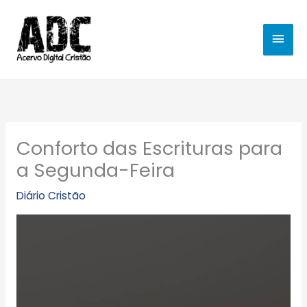
Ir
MEN
para
o
PRIN
conteúdo
Conforto das Escrituras para
a Segunda-Feira
Diário Cristão