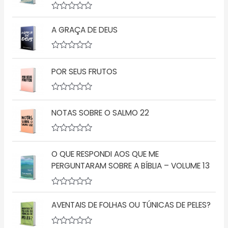
a
ç
A
ã
v
o
A GRAÇA DE DEUS
a
0
l
d
i
e
a
5
A
ç
v
POR SEUS FRUTOS
ã
a
o
l
0
i
d
a
A
e
ç
v
5
ã
NOTAS SOBRE O SALMO 22
a
o
l
0
i
d
a
A
e
ç
v
5
ã
O QUE RESPONDI AOS QUE ME
a
o
l
PERGUNTARAM SOBRE A BÍBLIA – VOLUME 13
0
i
d
a
e
ç
5
A
ã
v
o
AVENTAIS DE FOLHAS OU TÚNICAS DE PELES?
a
0
l
d
i
e