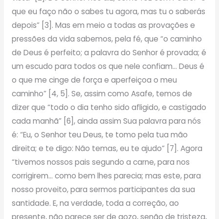
que eu faço não o sabes tu agora, mas tu o saberás
depois” [3]. Mas em meio a todas as provações e
pressões da vida sabemos, pela fé, que “o caminho
de Deus é perfeito; a palavra do Senhor é provada; é
um escudo para todos os que nele confiam… Deus é
o que me cinge de força e aperfeiçoa o meu
caminho” [4, 5]. Se, assim como Asafe, temos de
dizer que “todo o dia tenho sido afligido, e castigado
cada manhã” [6], ainda assim Sua palavra para nós
é: “Eu, o Senhor teu Deus, te tomo pela tua mão
direita; e te digo: Não temas, eu te ajudo” [7]. Agora
“tivemos nossos pais segundo a carne, para nos
corrigirem… como bem lhes parecia; mas este, para
nosso proveito, para sermos participantes da sua
santidade. E, na verdade, toda a correção, ao
presente, não parece ser de gozo, senão de tristeza,