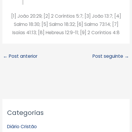
[1] João 20:29; [2] 2 Coríntios 5:7; [3] João 13:7; [4]
Salmo 18:30; [5] Salmo 18:32; [6] Salmo 73:14; [7]
Isaías 41:13; [8] Hebreus 12:9-11; [9] 2 Coríntios 4:8
←
Post anterior
Post seguinte
→
A
Categorias
r
q
Diário Cristão
u