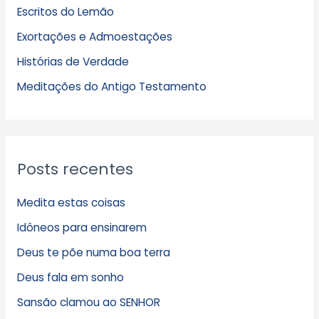
Escritos do Lemão
i
Exortações e Admoestações
v
Histórias de Verdade
o
s
Meditações do Antigo Testamento
Posts recentes
Medita estas coisas
Idôneos para ensinarem
Deus te põe numa boa terra
Deus fala em sonho
Sansão clamou ao SENHOR