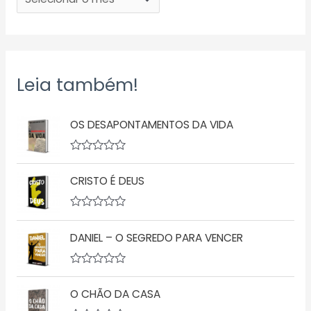
Leia também!
OS DESAPONTAMENTOS DA VIDA
A
v
CRISTO É DEUS
a
l
i
a
A
ç
v
ã
DANIEL – O SEGREDO PARA VENCER
a
o
l
0
i
d
a
A
e
ç
v
5
ã
O CHÃO DA CASA
a
o
l
0