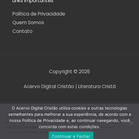
Links Importantes
Politica de Privacidade
Quem Somos
Contato
Copyright © 2026
Acervo Digital Cristão | Literatura Cristã
O Acervo Digital Cristão utiliza cookies e outras tecnologias
O Acervo Digital Cristão tem envidado esforços para que nenhum direito autoral seja
semelhantes para melhorar a sua experiência, de acordo com a
violado. Contudo, caso seja encontrado algum arquivo que, por qualquer motivo, esteja
nossa Política de Privacidade e, ao continuar navegando, você
violando direitos autorais de tradução, versão, exibição, reprodução ou quaisquer
concorda com estas condições.
outros, informe a equipe do Acervo Digital Cristão para que a situação seja
imediatamente regularizada.
Continuar e Fechar