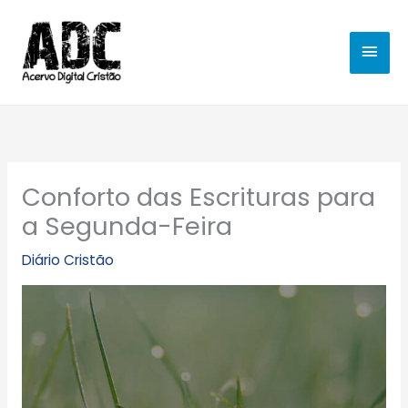
Ir
MEN
para
o
PRIN
conteúdo
Conforto das Escrituras para
a Segunda-Feira
Diário Cristão