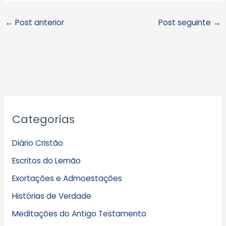
←
Post anterior
Post seguinte
→
A
Categorias
r
q
Diário Cristão
u
Escritos do Lemão
i
Exortações e Admoestações
v
Histórias de Verdade
o
s
Meditações do Antigo Testamento