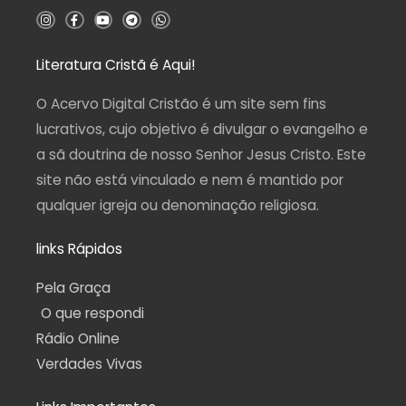
5
I
F
Y
T
W
n
a
o
e
h
s
c
u
l
a
t
e
t
e
t
a
b
u
g
s
Literatura Cristã é Aqui!
g
o
b
r
a
r
o
e
a
p
a
k
m
p
O Acervo Digital Cristão é um site sem fins
m
-
f
lucrativos, cujo objetivo é divulgar o evangelho e
a sã doutrina de nosso Senhor Jesus Cristo. Este
site não está vinculado e nem é mantido por
qualquer igreja ou denominação religiosa.
links Rápidos
Pela Graça
O que respondi
Rádio Online
Verdades Vivas