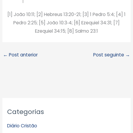
[1] João 10:11; [2] Hebreus 13:20-21; [3] 1 Pedro 5:4; [4] 1
Pedro 2:25; [5] João 10:3‑4; [6] Ezequiel 34:31; [7]
Ezequiel 34:15; [8] Salmo 23:1
←
Post anterior
Post seguinte
→
A
Categorias
r
q
Diário Cristão
u