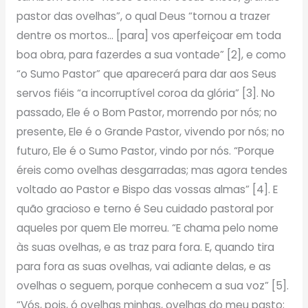
pastor das ovelhas”, o qual Deus “tornou a trazer
dentre os mortos… [para] vos aperfeiçoar em toda
boa obra, para fazerdes a sua vontade” [2], e como
“o Sumo Pastor” que aparecerá para dar aos Seus
servos fiéis “a incorruptível coroa da glória” [3]. No
passado, Ele é o Bom Pastor, morrendo por nós; no
presente, Ele é o Grande Pastor, vivendo por nós; no
futuro, Ele é o Sumo Pastor, vindo por nós. “Porque
éreis como ovelhas desgarradas; mas agora tendes
voltado ao Pastor e Bispo das vossas almas” [4]. E
quão gracioso e terno é Seu cuidado pastoral por
aqueles por quem Ele morreu. “E chama pelo nome
às suas ovelhas, e as traz para fora. E, quando tira
para fora as suas ovelhas, vai adiante delas, e as
ovelhas o seguem, porque conhecem a sua voz” [5].
“Vós, pois, ó ovelhas minhas, ovelhas do meu pasto;