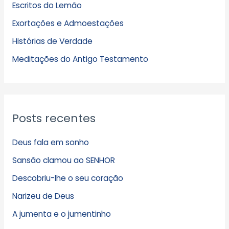
Escritos do Lemão
i
Exortações e Admoestações
v
Histórias de Verdade
o
s
Meditações do Antigo Testamento
Posts recentes
Deus fala em sonho
Sansão clamou ao SENHOR
Descobriu-lhe o seu coração
Narizeu de Deus
A jumenta e o jumentinho