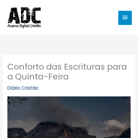
Ir
MEN
para
o
PRIN
conteúdo
Conforto das Escrituras para
a Quinta-Feira
Diário Cristão