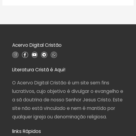
ã
a
o
l
0
i
d
a
e
ç
5
ã
o
0
d
Acervo Digital Cristão
e
5
I
F
Y
T
W
n
a
o
e
h
s
c
u
l
a
t
e
t
e
t
a
b
u
g
s
Literatura Cristã é Aqui!
g
o
b
r
a
r
o
e
a
p
a
k
m
p
O Acervo Digital Cristão é um site sem fins
m
-
f
lucrativos, cujo objetivo é divulgar o evangelho e
a sã doutrina de nosso Senhor Jesus Cristo. Este
site não está vinculado e nem é mantido por
qualquer igreja ou denominação religiosa.
links Rápidos