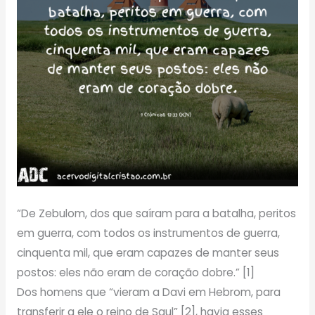
“De Zebulom, dos que saíram para a batalha, peritos
em guerra, com todos os instrumentos de guerra,
cinquenta mil, que eram capazes de manter seus
postos: eles não eram de coração dobre.” [1]
Dos homens que “vieram a Davi em Hebrom, para
transferir a ele o reino de Saul” [2], havia esses