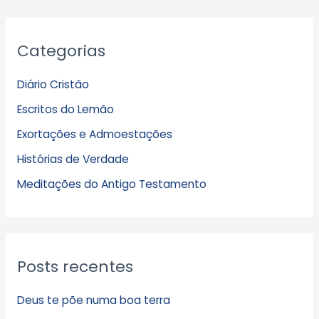
A
Categorias
r
q
Diário Cristão
u
Escritos do Lemão
i
Exortações e Admoestações
v
Histórias de Verdade
o
s
Meditações do Antigo Testamento
Posts recentes
Deus te põe numa boa terra