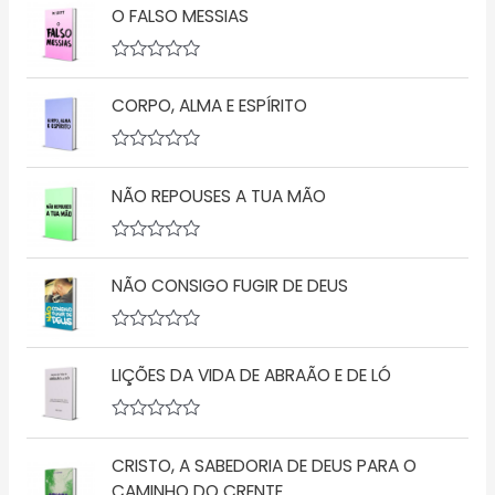
O FALSO MESSIAS
A
v
CORPO, ALMA E ESPÍRITO
a
l
i
a
A
ç
v
ã
NÃO REPOUSES A TUA MÃO
a
o
l
0
i
d
a
A
e
ç
v
5
ã
NÃO CONSIGO FUGIR DE DEUS
a
o
l
0
i
d
a
A
e
ç
v
5
ã
LIÇÕES DA VIDA DE ABRAÃO E DE LÓ
a
o
l
0
i
d
a
A
e
ç
v
5
ã
CRISTO, A SABEDORIA DE DEUS PARA O
a
o
l
CAMINHO DO CRENTE
0