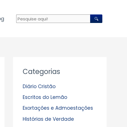
og
🔍
A
Categorias
r
q
Diário Cristão
u
Escritos do Lemão
i
Exortações e Admoestações
v
Histórias de Verdade
o