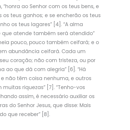
m, “honra ao Senhor com os teus bens, e
s os teus ganhos; e se encherão os teus
inho os teus lagares” [4]. “A alma
e que atende também será atendido”
semeia pouco, pouco também ceifará; e o
em abundância ceifará. Cada um
seu coração; não com tristeza, ou por
 ao que dá com alegria” [6]. “Há
, e não têm coisa nenhuma, e outros
 muitas riquezas” [7]. “Tenho-vos
hando assim, é necessário auxiliar os
ras do Senhor Jesus, que disse: Mais
o que receber” [8].