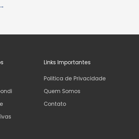
d
→
e
5
os
Links Importantes
Politica de Privacidade
pondi
Quem Somos
ne
Contato
ivas