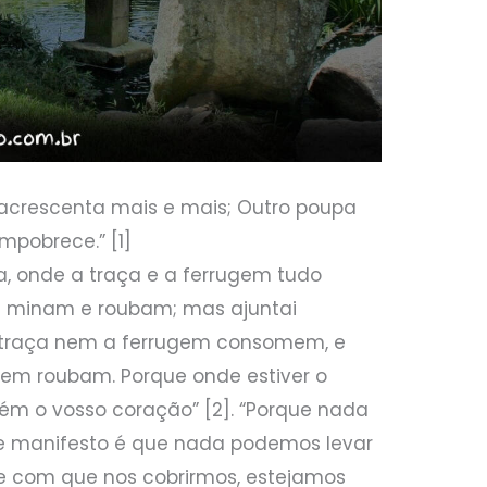
e acrescenta mais e mais; Outro poupa
mpobrece.” [1]
ra, onde a traça e a ferrugem tudo
s minam e roubam; mas ajuntai
 traça nem a ferrugem consomem, e
em roubam. Porque onde estiver o
bém o vosso coração” [2]. “Porque nada
e manifesto é que nada podemos levar
, e com que nos cobrirmos, estejamos