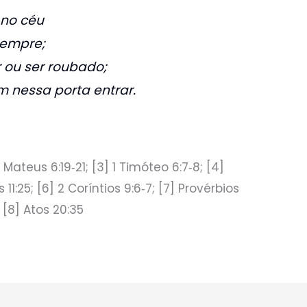
no céu
sempre;
 ou ser roubado;
 nessa porta entrar.
] Mateus 6:19‑21; [3] 1 Timóteo 6:7‑8; [4]
 11:25; [6] 2 Coríntios 9:6‑7; [7] Provérbios
; [8] Atos 20:35