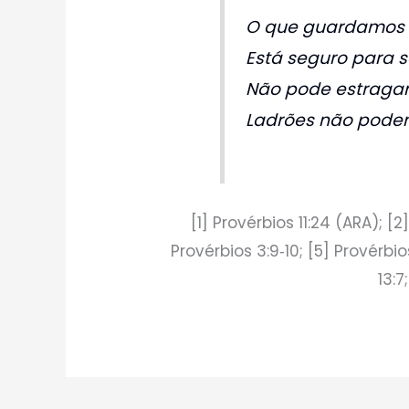
O que guardamos 
Está seguro para 
Não pode estragar
Ladrões não podem
[1] Provérbios 11:24 (ARA); [2
Provérbios 3:9‑10; [5] Provérbios
13:7