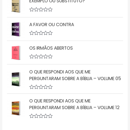
EXEMPLO OU SUBSTITUTO?
a
0
l
d
i
e
a
5
A
ç
v
A FAVOR OU CONTRA
ã
a
o
l
0
i
d
a
A
e
ç
v
5
ã
OS IRMÃOS ABERTOS
a
o
l
0
i
d
a
A
e
ç
v
5
ã
O QUE RESPONDI AOS QUE ME
a
o
l
PERGUNTARAM SOBRE A BÍBLIA – VOLUME 05
0
i
d
a
e
ç
5
A
ã
v
o
O QUE RESPONDI AOS QUE ME
a
0
l
d
PERGUNTARAM SOBRE A BÍBLIA – VOLUME 12
i
e
a
5
ç
A
ã
v
o