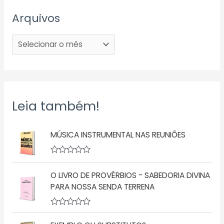
Arquivos
Leia também!
MÚSICA INSTRUMENTAL NAS REUNIÕES
A
v
O LIVRO DE PROVÉRBIOS - SABEDORIA DIVINA
a
l
PARA NOSSA SENDA TERRENA
i
a
ç
A
ã
v
o