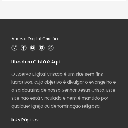
a
0
l
d
i
e
a
5
ç
ã
o
0
d
Acervo Digital Cristão
e
5
I
F
Y
T
W
n
a
o
e
h
s
c
u
l
a
t
e
t
e
t
a
b
u
g
s
Literatura Cristã é Aqui!
g
o
b
r
a
r
o
e
a
p
a
k
m
p
O Acervo Digital Cristão é um site sem fins
m
-
f
lucrativos, cujo objetivo é divulgar o evangelho e
a sã doutrina de nosso Senhor Jesus Cristo. Este
site não está vinculado e nem é mantido por
qualquer igreja ou denominação religiosa.
links Rápidos