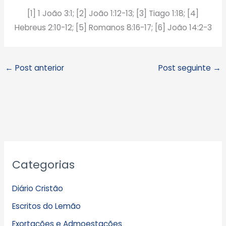
[1] 1 João 3:1; [2] João 1:12-13; [3] Tiago 1:18; [4]
Hebreus 2:10-12; [5] Romanos 8:16-17; [6] João 14:2-3
←
Post anterior
Post seguinte
→
A
Categorias
r
q
Diário Cristão
u
Escritos do Lemão
i
Exortações e Admoestações