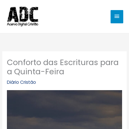
Ir
MEN
para
o
PRIN
conteúdo
Conforto das Escrituras para
a Quinta-Feira
Diário Cristão