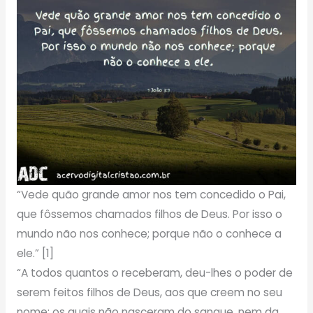
“Vede quão grande amor nos tem concedido o Pai,
que fôssemos chamados filhos de Deus. Por isso o
mundo não nos conhece; porque não o conhece a
ele.” [1]
“A todos quantos o receberam, deu-lhes o poder de
serem feitos filhos de Deus, aos que creem no seu
nome; os quais não nasceram do sangue, nem da