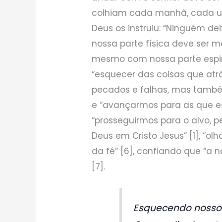
colhiam cada manhã, cada um
Deus os instruiu: “Ninguém d
nossa parte física deve ser 
mesmo com nossa parte espir
“esquecer das coisas que atrá
pecados e falhas, mas também
e “avançarmos para as que es
“prosseguirmos para o alvo, 
Deus em Cristo Jesus” [1], “o
da fé” [6], confiando que “a 
[7].
Esquecendo nossos