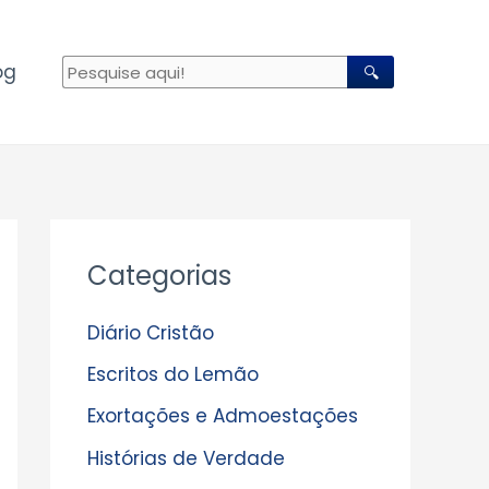
og
🔍
A
Categorias
r
q
Diário Cristão
u
Escritos do Lemão
i
Exortações e Admoestações
v
Histórias de Verdade
o