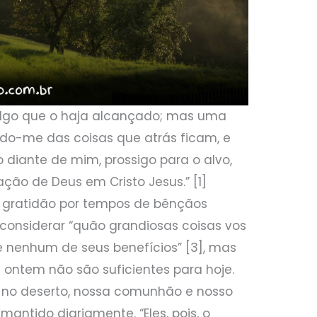
julgo que o haja alcançado; mas uma
ndo-me das coisas que atrás ficam, e
diante de mim, prossigo para o alvo,
ção de Deus em Cristo Jesus.” [1]
 gratidão por tempos de bênçãos
considerar “quão grandiosas coisas vos
de nenhum de seus benefícios” [3], mas
ontem não são suficientes para hoje.
 no deserto, nossa comunhão e nosso
antido diariamente. “Eles, pois, o