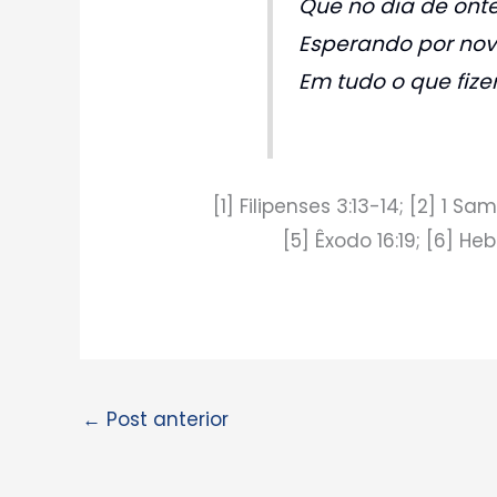
Que no dia de onte
Esperando por nov
Em tudo o que fize
[1] Filipenses 3:13-14; [2] 1 Sa
[5] Êxodo 16:19; [6] He
←
Post anterior