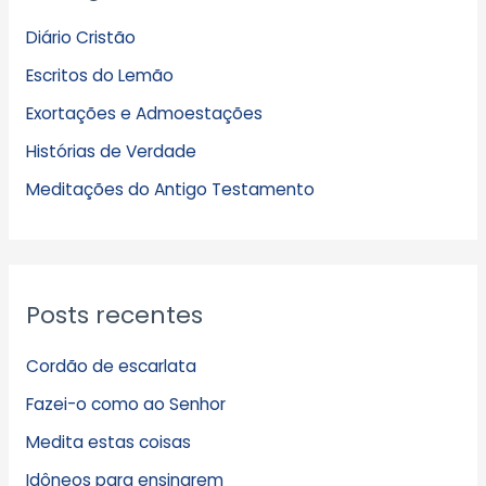
q
Diário Cristão
u
Escritos do Lemão
i
Exortações e Admoestações
v
Histórias de Verdade
o
s
Meditações do Antigo Testamento
Posts recentes
Cordão de escarlata
Fazei-o como ao Senhor
Medita estas coisas
Idôneos para ensinarem