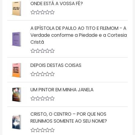
ONDE ESTÁ A VOSSA FÉ?
a
l
i
a
A
ç
v
ã
A EPÍSTOLA DE PAULO AO TITO E FILEMOM - A
a
o
l
Verdade conforme a Piedade e a Cortesia
0
i
d
Cristã
a
e
ç
5
ã
o
A
0
v
d
DEPOIS DESTAS COISAS
a
e
l
5
i
a
A
ç
v
UM PINTOR EM MINHA JANELA
ã
a
o
l
0
i
d
a
A
e
ç
v
5
ã
CRISTO, O CENTRO – POR QUE NOS
a
o
l
REUNIMOS SOMENTE AO SEU NOME?
0
i
d
a
e
ç
5