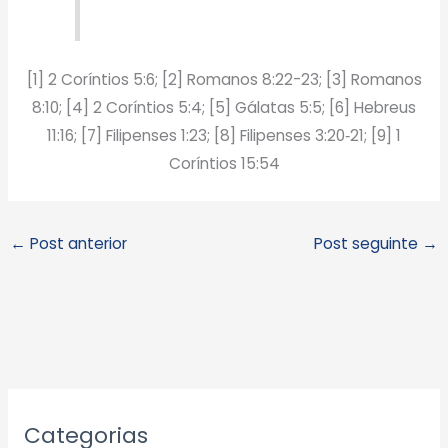
[1] 2 Coríntios 5:6; [2] Romanos 8:22-23; [3] Romanos
8:10; [4] 2 Coríntios 5:4; [5] Gálatas 5:5; [6] Hebreus
11:16; [7] Filipenses 1:23; [8] Filipenses 3:20‑21; [9] 1
Coríntios 15:54
←
Post anterior
Post seguinte
→
A
Categorias
r