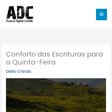
Ir
MEN
para
o
PRIN
conteúdo
Conforto das Escrituras para
a Quinta-Feira
Diário Cristão