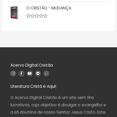
A
ã
v
o
O CRISTÃO - MUDANÇA
a
0
l
d
i
e
a
5
A
ç
v
ã
a
o
l
0
i
d
a
e
ç
5
ã
o
0
d
Acervo Digital Cristão
e
5
I
F
Y
T
W
n
a
o
e
h
s
c
u
l
a
t
e
t
e
t
a
b
u
g
s
Literatura Cristã é Aqui!
g
o
b
r
a
r
o
e
a
p
a
k
m
p
O Acervo Digital Cristão é um site sem fins
m
-
f
lucrativos, cujo objetivo é divulgar o evangelho e
a sã doutrina de nosso Senhor Jesus Cristo. Este