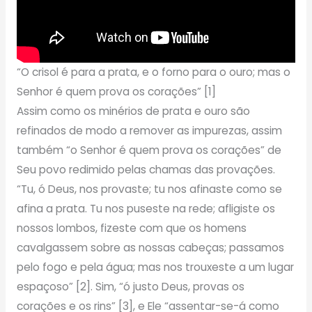
“O crisol é para a prata, e o forno para o ouro; mas o
Senhor é quem prova os corações” [1]
Assim como os minérios de prata e ouro são
refinados de modo a remover as impurezas, assim
também “o Senhor é quem prova os corações” de
Seu povo redimido pelas chamas das provações.
“Tu, ó Deus, nos provaste; tu nos afinaste como se
afina a prata. Tu nos puseste na rede; afligiste os
nossos lombos, fizeste com que os homens
cavalgassem sobre as nossas cabeças; passamos
pelo fogo e pela água; mas nos trouxeste a um lugar
espaçoso” [2]. Sim, “ó justo Deus, provas os
corações e os rins” [3], e Ele “assentar-se-á como