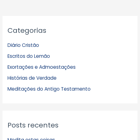
A
Categorias
r
q
Diário Cristão
u
Escritos do Lemão
i
Exortações e Admoestações
v
Histórias de Verdade
o
s
Meditações do Antigo Testamento
Posts recentes
Medita estas coisas