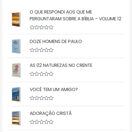
O QUE RESPONDI AOS QUE ME
PERGUNTARAM SOBRE A BÍBLIA – VOLUME 12
A
v
DOZE HOMENS DE PAULO
a
l
i
a
A
ç
v
AS 02 NATUREZAS NO CRENTE
ã
a
o
l
0
i
d
a
A
e
ç
v
5
ã
VOCÊ TEM UM AMIGO?
a
o
l
0
i
d
a
A
e
ç
v
5
ã
ADORAÇÃO CRISTÃ
a
o
l
0
i
d
a
A
e
ç