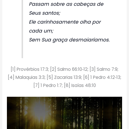
Passam sobre as cabeças de
Seus santos;
Ele carinhosamente olha por
cada um;
Sem Sua graça desmaiaríamos.
[1] Provérbios 17:3; [2] Salmo 66:10‑12; [3] Salmo 7:9;
[4] Malaquias 3:3; [5] Zacarias 13:9; [6] 1 Pedro 4:12‑13;
[7] 1 Pedro 1:7; [8] Isaías 48:10