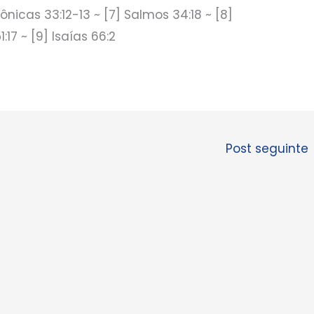
rônicas 33:12-13 ~ [7] Salmos 34:18 ~ [8]
:17 ~ [9] Isaías 66:2
Post seguinte