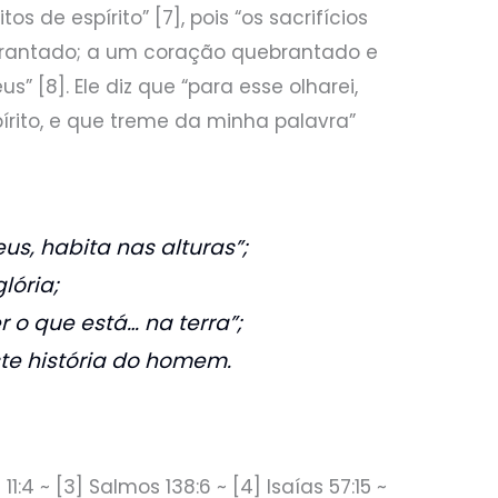
os de espírito” [7], pois “os sacrifícios
ebrantado; a um coração quebrantado e
s” [8]. Ele diz que “para esse olharei,
írito, e que treme da minha palavra”
us, habita nas alturas”;
lória;
er o que está… na terra”;
iste história do homem.
11:4 ~ [3] Salmos 138:6 ~ [4] Isaías 57:15 ~