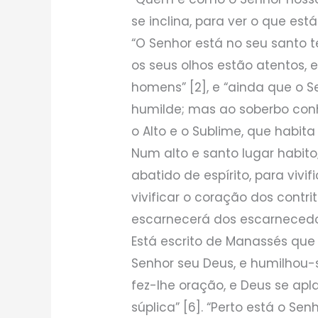
se inclina, para ver o que está
“O Senhor está no seu santo t
os seus olhos estão atentos, 
homens” [2], e “ainda que o S
humilde; mas ao soberbo conh
o Alto e o Sublime, que habit
Num alto e santo lugar habi
abatido de espírito, para vivif
vivificar o coração dos contri
escarnecerá dos escarnecedo
Está escrito de Manassés que 
Senhor seu Deus, e humilhou-
fez-lhe oração, e Deus se apl
súplica” [6]. “Perto está o S