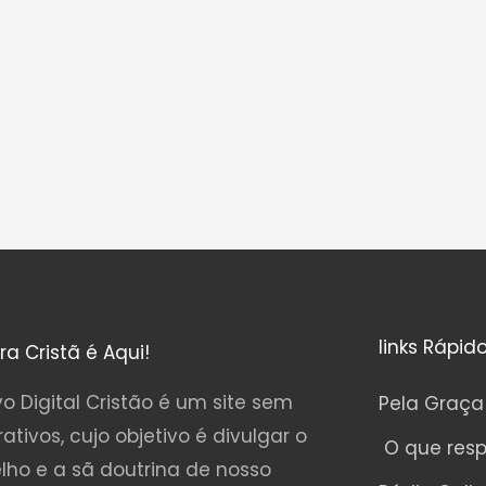
links Rápid
ura Cristã é Aqui!
o Digital Cristão é um site sem
Pela Graça
rativos, cujo objetivo é divulgar o
O que res
lho e a sã doutrina de nosso