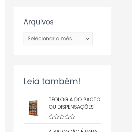
Arquivos
Leia também!
TEOLOGIA DO PACTO
OU DISPENSAÇÕES
A
v
A SALVAÇÃO É PARA