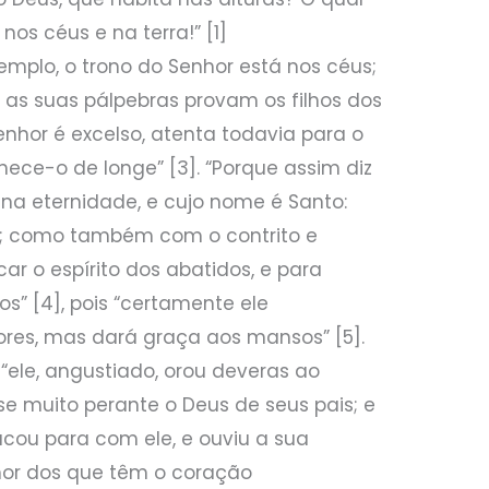
 nos céus e na terra!” [1]
emplo, o trono do Senhor está nos céus;
e as suas pálpebras provam os filhos dos
enhor é excelso, atenta todavia para o
ece-o de longe” [3]. “Porque assim diz
a na eternidade, e cujo nome é Santo:
to; como também com o contrito e
icar o espírito dos abatidos, e para
tos” [4], pois “certamente ele
res, mas dará graça aos mansos” [5].
“ele, angustiado, orou deveras ao
se muito perante o Deus de seus pais; e
acou para com ele, e ouviu a sua
enhor dos que têm o coração