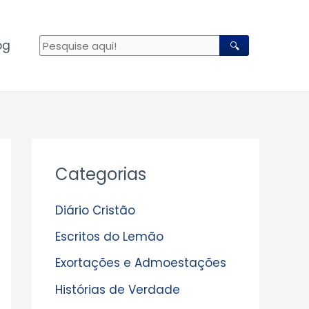
og
🔍
A
Categorias
r
q
Diário Cristão
u
Escritos do Lemão
i
Exortações e Admoestações
v
Histórias de Verdade
o