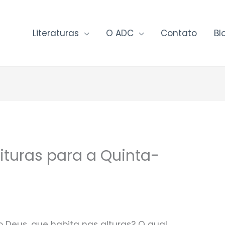
Literaturas
O ADC
Contato
Bl
ituras para a Quinta-
Deus, que habita nas alturas? O qual