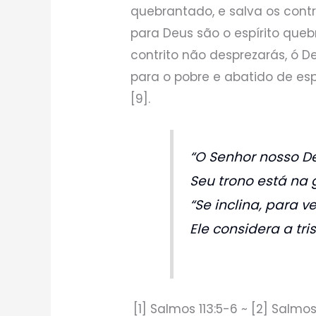
quebrantado, e salva os contrit
para Deus são o espírito qu
contrito não desprezarás, ó Deu
para o pobre e abatido de esp
[9].
“O Senhor nosso De
Seu trono está na g
“Se inclina, para v
Ele considera a tr
[1] Salmos 113:5-6 ~ [2] Salmos 