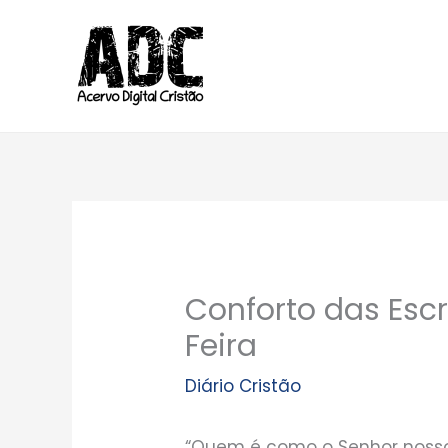
Ir
para
o
conteúdo
Conforto das Escr
Feira
Diário Cristão
“Quem é como o Senhor nosso 