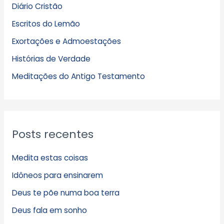
Diário Cristão
u
Escritos do Lemão
i
Exortações e Admoestações
v
Histórias de Verdade
o
s
Meditações do Antigo Testamento
Posts recentes
Medita estas coisas
Idôneos para ensinarem
Deus te põe numa boa terra
Deus fala em sonho