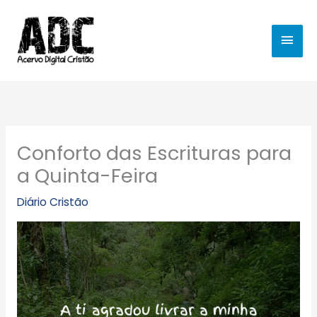
Ir
MEN
para
o
PRIN
conteúdo
Conforto das Escrituras para
a Quinta-Feira
Diário Cristão