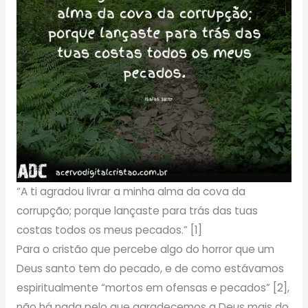
“A ti agradou livrar a minha alma da cova da
corrupção; porque lançaste para trás das tuas
costas todos os meus pecados.” [1]
Para o cristão que percebe algo do horror que um
Deus santo tem do pecado, e de como estávamos
espiritualmente “mortos em ofensas e pecados” [2],
não há nada pelo que agradecemos a Deus mais do