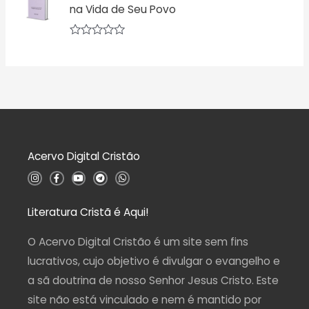
d
na Vida de Seu Povo
a
e
ç
5
ã
o
A
0
v
d
a
e
l
5
i
a
ç
ã
o
0
d
Acervo Digital Cristão
e
5
I
F
Y
T
W
n
a
o
e
h
s
c
u
l
a
t
e
t
e
t
a
b
u
g
s
Literatura Cristã é Aqui!
g
o
b
r
a
r
o
e
a
p
a
k
m
p
O Acervo Digital Cristão é um site sem fins
m
-
f
lucrativos, cujo objetivo é divulgar o evangelho e
a sã doutrina de nosso Senhor Jesus Cristo. Este
site não está vinculado e nem é mantido por