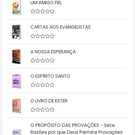
UM AMIGO FIEL
a
l
i
a
A
ç
v
CARTAS AOS EVANGELISTAS
ã
a
o
l
0
i
d
a
A
e
ç
v
5
ã
A NOSSA ESPERANÇA
a
o
l
0
i
d
a
A
e
ç
v
5
ã
O ESPÍRITO SANTO
a
o
l
0
i
d
a
A
e
ç
v
5
ã
O LIVRO DE ESTER
a
o
l
0
i
d
a
A
e
ç
v
5
ã
O PROPÓSITO DAS PROVAÇÕES - Sete
a
o
l
Razões por que Deus Permite Provações
0
i