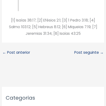
[1] Isaías 38:17; [2] Efésios 2:1; [3] 1 Pedro 3:18; [4]
Salmo 103:12; [5] Hebreus 8:12; [6] Miqueias 7:19; [7]
Jeremias 31:34; [8] Isaías 43:25
←
Post anterior
Post seguinte
→
A
Categorias
r
q