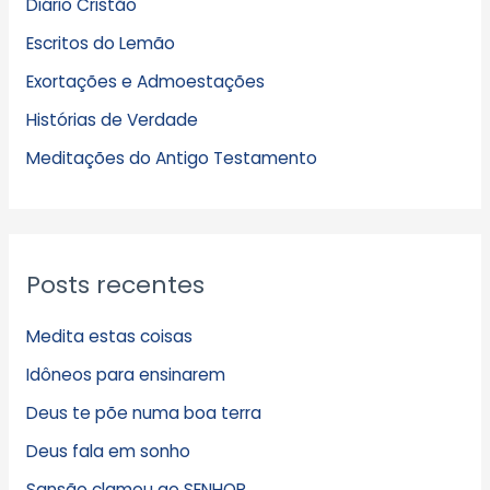
Diário Cristão
u
Escritos do Lemão
i
Exortações e Admoestações
v
Histórias de Verdade
o
s
Meditações do Antigo Testamento
Posts recentes
Medita estas coisas
Idôneos para ensinarem
Deus te põe numa boa terra
Deus fala em sonho
Sansão clamou ao SENHOR