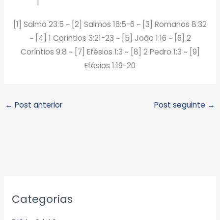
[1] Salmo 23:5 ~ [2] Salmos 16:5-6 ~ [3] Romanos 8:32
~ [4] 1 Coríntios 3:21-23 ~ [5] João 1:16 ~ [6] 2
Coríntios 9:8 ~ [7] Efésios 1:3 ~ [8] 2 Pedro 1:3 ~ [9]
Efésios 1:19-20
←
Post anterior
Post seguinte
→
A
Categorias
r
q