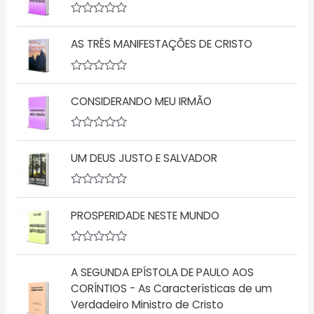
i
a
A
ç
v
ã
AS TRÊS MANIFESTAÇÕES DE CRISTO
a
o
l
0
i
d
a
A
e
ç
v
5
ã
CONSIDERANDO MEU IRMÃO
a
o
l
0
i
d
a
A
e
ç
v
5
ã
UM DEUS JUSTO E SALVADOR
a
o
l
0
i
d
a
A
e
ç
v
5
ã
PROSPERIDADE NESTE MUNDO
a
o
l
0
i
d
a
A
e
ç
v
5
ã
A SEGUNDA EPÍSTOLA DE PAULO AOS
a
o
l
CORÍNTIOS - As Características de um
0
i
d
Verdadeiro Ministro de Cristo
a
e