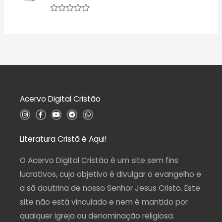
ç
5
ã
o
A
0
v
d
a
e
l
5
i
a
ç
ã
o
0
d
Acervo Digital Cristão
e
5
I
F
Y
T
W
n
a
o
e
h
s
c
u
l
a
t
e
t
e
t
a
b
u
g
s
Literatura Cristã é Aqui!
g
o
b
r
a
r
o
e
a
p
a
k
m
p
O Acervo Digital Cristão é um site sem fins
m
-
f
lucrativos, cujo objetivo é divulgar o evangelho e
a sã doutrina de nosso Senhor Jesus Cristo. Este
site não está vinculado e nem é mantido por
qualquer igreja ou denominação religiosa.