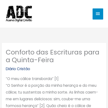
Ir
MEN
para
o
PRIN
conteúdo
Conforto das Escrituras para
a Quinta-Feira
Diário Cristão
“O meu cálice transborda” [1]
“O Senhor é a porção da minha herança e do meu
cálice; tu sustentas a minha sorte. As linhas caem-
me em lugares deliciosos: sim, coube-me uma
formosa herança” [2]. Quão cheio é o cálice de