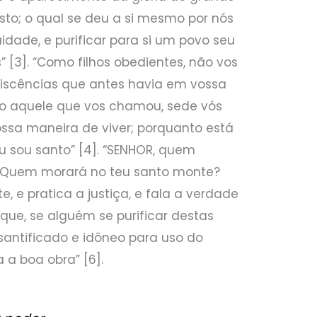
sto; o qual se deu a si mesmo por nós
idade, e purificar para si um povo seu
” [3]. “Como filhos obedientes, não vos
scências que antes havia em vossa
to aquele que vos chamou, sede vós
sa maneira de viver; porquanto está
eu sou santo” [4]. “SENHOR, quem
? Quem morará no teu santo monte?
 e pratica a justiça, e fala a verdade
 que, se alguém se purificar destas
 santificado e idôneo para uso do
 a boa obra” [6].