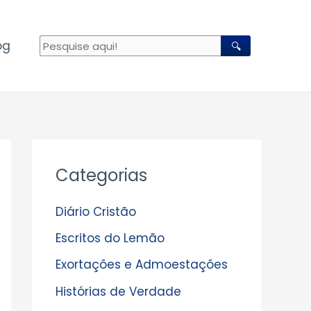
og
🔍
A
Categorias
r
q
Diário Cristão
u
Escritos do Lemão
i
Exortações e Admoestações
v
Histórias de Verdade
o