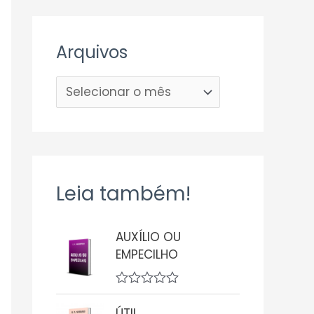
Arquivos
Leia também!
AUXÍLIO OU
EMPECILHO
A
v
ÚTIL