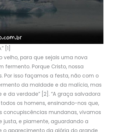
” [1]
to velho, para que sejais uma nova
 fermento. Porque Cristo, nossa
ós. Por isso façamos a festa, não com o
ermento da maldade e da malícia, mas
 e da verdade” [2]. “A graça salvadora
 todos os homens, ensinando-nos que,
às concupiscências mundanas, vivamos
 e justa, e piamente, aguardando a
 o aparecimento da glória do grande