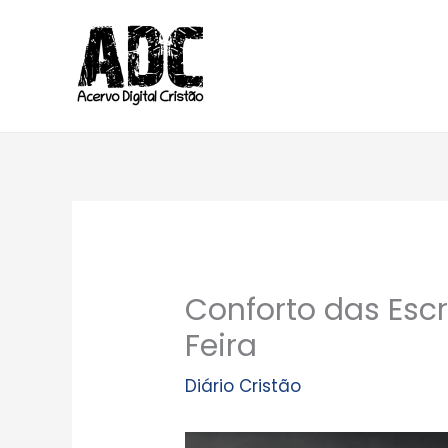
Ir
para
o
conteúdo
Conforto das Escr
Feira
Diário Cristão