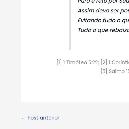
Puro e reto por Seu
Assim devo ser por
Evitando tudo o qu
Tudo o que rebaix
[1] 1 Timóteo 5:22; [2] 1 Coríntio
[5] Salmo 15
←
Post anterior