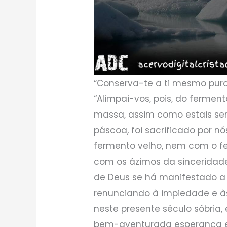
“Conserva-te a ti mesmo puro.
“Alimpai-vos, pois, do fermen
massa, assim como estais sem
páscoa, foi sacrificado por n
fermento velho, nem com o f
com os ázimos da sinceridade
de Deus se há manifestado a
renunciando à impiedade e 
neste presente século sóbria,
bem-aventurada esperança e