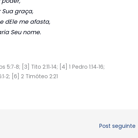
 poder,
 Sua graça,
e dEle me afasta,
aria Seu nome.
s 5:7‑8; [3] Tito 2:11‑14; [4] 1 Pedro 1:14‑16;
:1‑2; [6] 2 Timóteo 2:21
Post seguinte