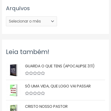
Arquivos
Leia também!
GUARDA O QUE TENS (APOCALIPSE 3:11)
A
v
SÓ UMA VIDA, QUE LOGO VAI PASSAR
a
l
i
a
A
ç
v
ã
CRISTO NOSSO PASTOR
a
o
l