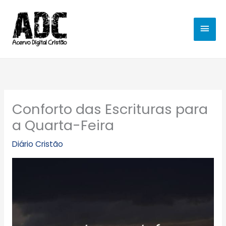
Ir
MEN
para
o
PRIN
conteúdo
Conforto das Escrituras para
a Quarta-Feira
Diário Cristão