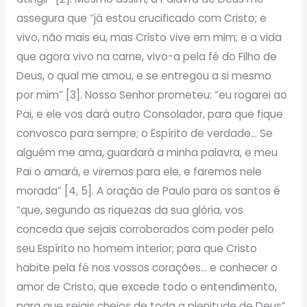
assegura que “já estou crucificado com Cristo; e
vivo, não mais eu, mas Cristo vive em mim; e a vida
que agora vivo na carne, vivo-a pela fé do Filho de
Deus, o qual me amou, e se entregou a si mesmo
por mim” [3]. Nosso Senhor prometeu: “eu rogarei ao
Pai, e ele vos dará outro Consolador, para que fique
convosco para sempre; o Espírito de verdade… Se
alguém me ama, guardará a minha palavra, e meu
Pai o amará, e viremos para ele, e faremos nele
morada” [4, 5]. A oração de Paulo para os santos é
“que, segundo as riquezas da sua glória, vos
conceda que sejais corroborados com poder pelo
seu Espírito no homem interior; para que Cristo
habite pela fé nos vossos corações… e conhecer o
amor de Cristo, que excede todo o entendimento,
para que sejais cheios de toda a plenitude de Deus”