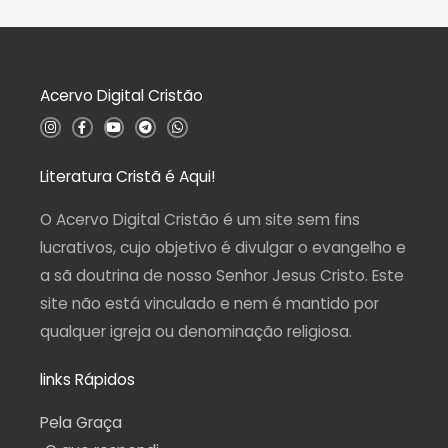
d
a
e
ç
5
ã
o
0
d
Acervo Digital Cristão
e
5
I
F
Y
T
W
n
a
o
e
h
s
c
u
l
a
t
e
t
e
t
a
b
u
g
s
Literatura Cristã é Aqui!
g
o
b
r
a
r
o
e
a
p
a
k
m
p
O Acervo Digital Cristão é um site sem fins
m
-
f
lucrativos, cujo objetivo é divulgar o evangelho e
a sã doutrina de nosso Senhor Jesus Cristo. Este
site não está vinculado e nem é mantido por
qualquer igreja ou denominação religiosa.
links Rápidos
Pela Graça