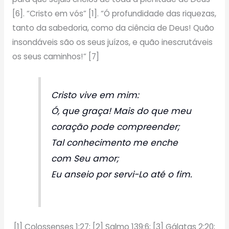
[6]. “Cristo em vós” [1]. “Ó profundidade das riquezas,
tanto da sabedoria, como da ciência de Deus! Quão
insondáveis são os seus juízos, e quão inescrutáveis
os seus caminhos!” [7]
Cristo vive em mim:
Ó, que graça! Mais do que meu
coração pode compreender;
Tal conhecimento me enche
com Seu amor;
Eu anseio por servi-Lo até o fim.
[1] Colossenses 1:27; [2] Salmo 139:6; [3] Gálatas 2:20;