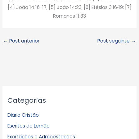
[4] João 14:16-17; [5] João 14:23; [6] Efésios 3:16‑19; [7]
Romanos 11:33
←
Post anterior
Post seguinte
→
A
Categorias
r
q
Diário Cristão
u
Escritos do Lemão
i
Exortações e Admoestações
v