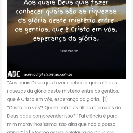
“Aos quais Deus quis fazer conhecer quais são as
riquezas da glória deste mistério entre os gentios,
que é Cristo em vós, esperança da glória.” [1]
“Cristo em vós”! Quem entre os filhos redimidos de
Deus pode compreender isso? “Tal ciência é para
mim maravilhosíssima; tão alta que não a posso
atingir” [2]. Mesmo assim, a Palavra de Deus me