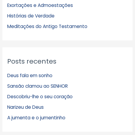
Exortações e Admoestações
v
Histórias de Verdade
o
s
Meditações do Antigo Testamento
Posts recentes
Deus fala em sonho
Sansão clamou ao SENHOR
Descobriu-lhe o seu coração
Narizeu de Deus
A jumenta e o jumentinho