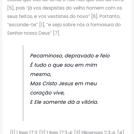
[5], pois “já vos despistes do velho homem com os
seus feitos, e vos vestistes do novo” [6]. Portanto,
“esconde-te” [1], “e seja sobre nós a formosura do
Senhor nosso Deus” [7].
Pecaminoso, depravado e feio
É tudo o que sou em mim
mesmo,
Mas Cristo Jesus em meu
coração vive,
E Ele somente dá a vitória.
[1] 1 Reis 17:3; [2] 1 Reis 17:3‑4; [3] Filipenses 2:3‑4; [4]