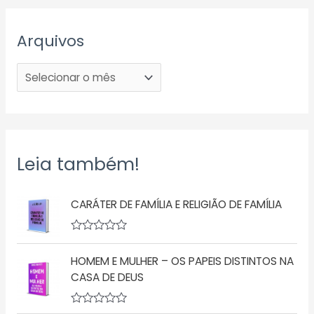
Arquivos
Leia também!
CARÁTER DE FAMÍLIA E RELIGIÃO DE FAMÍLIA
A
v
HOMEM E MULHER – OS PAPEIS DISTINTOS NA
a
l
CASA DE DEUS
i
a
ç
A