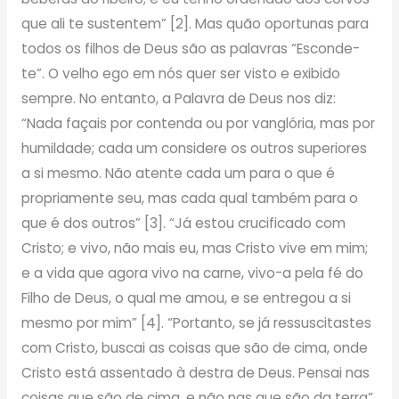
que ali te sustentem” [2]. Mas quão oportunas para
todos os filhos de Deus são as palavras “Esconde-
te”. O velho ego em nós quer ser visto e exibido
sempre. No entanto, a Palavra de Deus nos diz:
“Nada façais por contenda ou por vanglória, mas por
humildade; cada um considere os outros superiores
a si mesmo. Não atente cada um para o que é
propriamente seu, mas cada qual também para o
que é dos outros” [3]. “Já estou crucificado com
Cristo; e vivo, não mais eu, mas Cristo vive em mim;
e a vida que agora vivo na carne, vivo-a pela fé do
Filho de Deus, o qual me amou, e se entregou a si
mesmo por mim” [4]. “Portanto, se já ressuscitastes
com Cristo, buscai as coisas que são de cima, onde
Cristo está assentado à destra de Deus. Pensai nas
coisas que são de cima, e não nas que são da terra”