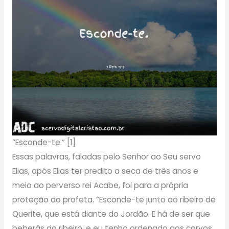
“Esconde-te.” [1]
Essas palavras, faladas pelo Senhor ao Seu servo
Elias, após Elias ter predito a seca de três anos e
meio ao perverso rei Acabe, foi para a própria
proteção do profeta. “Esconde-te junto ao ribeiro de
Querite, que está diante do Jordão. E há de ser que
beberás do ribeiro; e eu tenho ordenado aos corvos