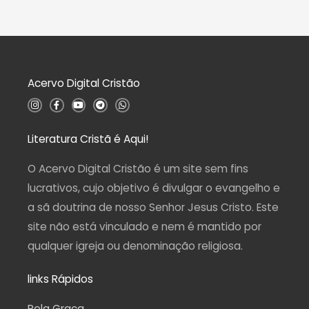
0
i
d
a
e
ç
5
ã
o
0
d
Acervo Digital Cristão
e
5
I
F
Y
T
W
n
a
o
e
h
s
c
u
l
a
t
e
t
e
t
a
b
u
g
s
Literatura Cristã é Aqui!
g
o
b
r
a
r
o
e
a
p
a
k
m
p
O Acervo Digital Cristão é um site sem fins
m
-
f
lucrativos, cujo objetivo é divulgar o evangelho e
a sã doutrina de nosso Senhor Jesus Cristo. Este
site não está vinculado e nem é mantido por
qualquer igreja ou denominação religiosa.
links Rápidos
Pela Graça