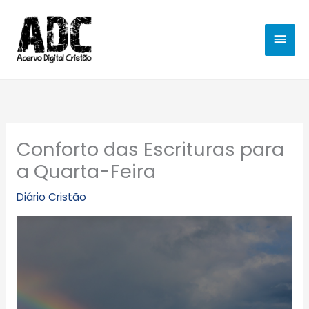
Ir
MEN
para
o
PRIN
conteúdo
Conforto das Escrituras para
a Quarta-Feira
Diário Cristão