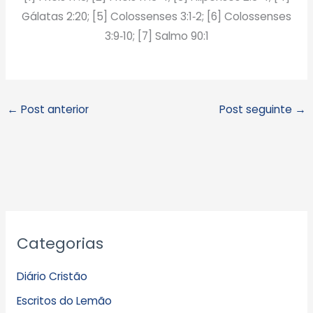
Gálatas 2:20; [5] Colossenses 3:1‑2; [6] Colossenses
3:9‑10; [7] Salmo 90:1
←
Post anterior
Post seguinte
→
A
Categorias
r
q
Diário Cristão
u
Escritos do Lemão
i