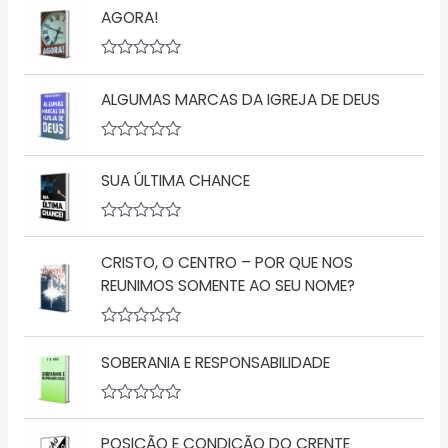
v
AGORA!
a
l
i
a
A
ç
v
ã
ALGUMAS MARCAS DA IGREJA DE DEUS
a
o
l
0
i
d
a
A
e
ç
v
5
ã
SUA ÚLTIMA CHANCE
a
o
l
0
i
d
a
A
e
ç
v
5
ã
CRISTO, O CENTRO – POR QUE NOS
a
o
l
REUNIMOS SOMENTE AO SEU NOME?
0
i
d
a
e
ç
5
A
ã
v
o
SOBERANIA E RESPONSABILIDADE
a
0
l
d
i
e
a
5
A
ç
v
POSIÇÃO E CONDIÇÃO DO CRENTE
ã
a