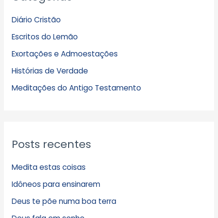
q
Diário Cristão
u
Escritos do Lemão
i
Exortações e Admoestações
v
Histórias de Verdade
o
s
Meditações do Antigo Testamento
Posts recentes
Medita estas coisas
Idôneos para ensinarem
Deus te põe numa boa terra