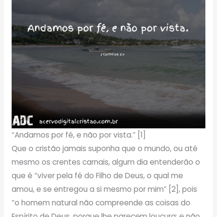
“Andamos por fé, e não por vista.” [1]
Que o cristão jamais suponha que o mundo, ou até
mesmo os crentes carnais, algum dia entenderão o
que é “viver pela fé do Filho de Deus, o qual me
amou, e se entregou a si mesmo por mim” [2], pois
“o homem natural não compreende as coisas do
Espírito de Deus, porque lhe parecem loucura; e não