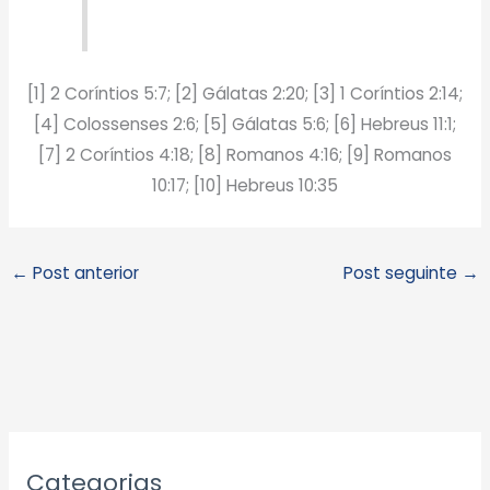
[1] 2 Coríntios 5:7; [2] Gálatas 2:20; [3] 1 Coríntios 2:14;
[4] Colossenses 2:6; [5] Gálatas 5:6; [6] Hebreus 11:1;
[7] 2 Coríntios 4:18; [8] Romanos 4:16; [9] Romanos
10:17; [10] Hebreus 10:35
←
Post anterior
Post seguinte
→
A
Categorias
r