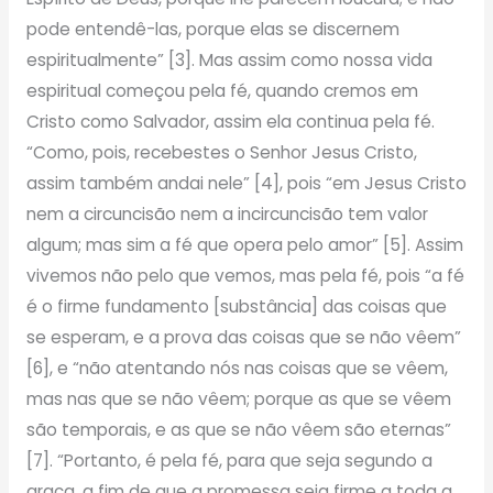
pode entendê-las, porque elas se discernem
espiritualmente” [3]. Mas assim como nossa vida
espiritual começou pela fé, quando cremos em
Cristo como Salvador, assim ela continua pela fé.
“Como, pois, recebestes o Senhor Jesus Cristo,
assim também andai nele” [4], pois “em Jesus Cristo
nem a circuncisão nem a incircuncisão tem valor
algum; mas sim a fé que opera pelo amor” [5]. Assim
vivemos não pelo que vemos, mas pela fé, pois “a fé
é o firme fundamento [substância] das coisas que
se esperam, e a prova das coisas que se não vêem”
[6], e “não atentando nós nas coisas que se vêem,
mas nas que se não vêem; porque as que se vêem
são temporais, e as que se não vêem são eternas”
[7]. “Portanto, é pela fé, para que seja segundo a
graça, a fim de que a promessa seja firme a toda a