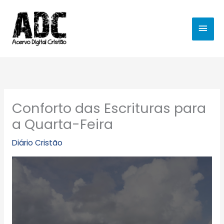
Ir
MEN
para
o
PRIN
conteúdo
Conforto das Escrituras para
a Quarta-Feira
Diário Cristão