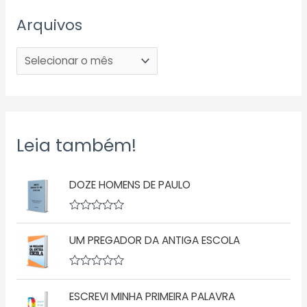
Arquivos
Leia também!
DOZE HOMENS DE PAULO
A
v
UM PREGADOR DA ANTIGA ESCOLA
a
l
i
a
A
ç
v
ã
ESCREVI MINHA PRIMEIRA PALAVRA
a
o
l