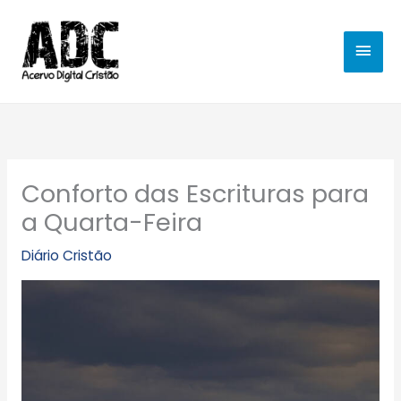
Ir
MEN
para
o
PRIN
conteúdo
Conforto das Escrituras para
a Quarta-Feira
Diário Cristão