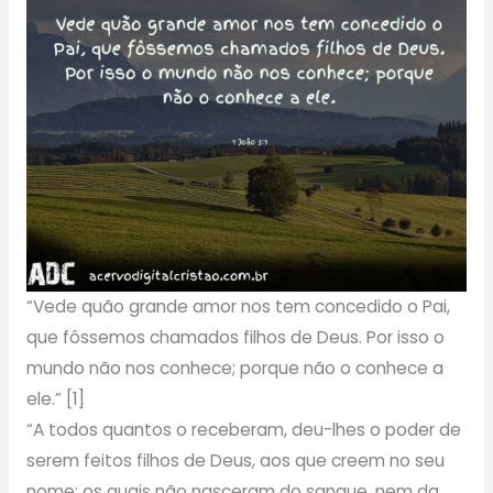
“Vede quão grande amor nos tem concedido o Pai,
que fôssemos chamados filhos de Deus. Por isso o
mundo não nos conhece; porque não o conhece a
ele.” [1]
“A todos quantos o receberam, deu-lhes o poder de
serem feitos filhos de Deus, aos que creem no seu
nome; os quais não nasceram do sangue, nem da