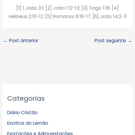
[1] 1 João 3:1; [2] João 1:12-13; [3] Tiago 1:18; [4]
Hebreus 2:10-12; [5] Romanos 8:16-17; [6] João 14:2-3
←
Post anterior
Post seguinte
→
A
Categorias
r
q
Diário Cristão
u
Escritos do Lemão
i
Exortações e Admoestações