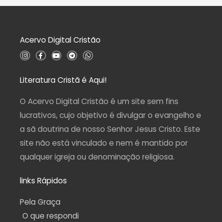
ç
5
ã
o
0
d
Acervo Digital Cristão
e
5
I
F
Y
T
W
n
a
o
e
h
s
c
u
l
a
t
e
t
e
t
a
b
u
g
s
Literatura Cristã é Aqui!
g
o
b
r
a
r
o
e
a
p
a
k
m
p
O Acervo Digital Cristão é um site sem fins
m
-
f
lucrativos, cujo objetivo é divulgar o evangelho e
a sã doutrina de nosso Senhor Jesus Cristo. Este
site não está vinculado e nem é mantido por
qualquer igreja ou denominação religiosa.
links Rápidos
Pela Graça
O que respondi