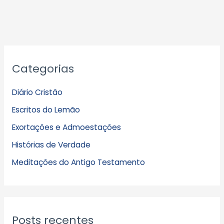
A
Categorias
r
q
Diário Cristão
u
Escritos do Lemão
i
Exortações e Admoestações
v
Histórias de Verdade
o
s
Meditações do Antigo Testamento
Posts recentes