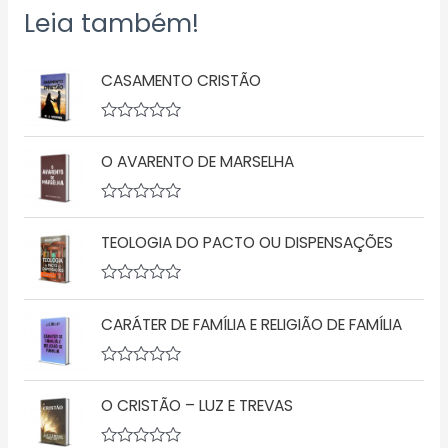
Leia também!
CASAMENTO CRISTÃO
A
v
O AVARENTO DE MARSELHA
a
l
i
a
A
ç
v
ã
TEOLOGIA DO PACTO OU DISPENSAÇÕES
a
o
l
0
i
d
a
A
e
ç
v
5
ã
CARÁTER DE FAMÍLIA E RELIGIÃO DE FAMÍLIA
a
o
l
0
i
d
a
A
e
ç
v
5
ã
O CRISTÃO – LUZ E TREVAS
a
o
l
0
i
d