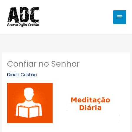
Ir
MEN
para
o
PRIN
conteúdo
Confiar no Senhor
Diário Cristão