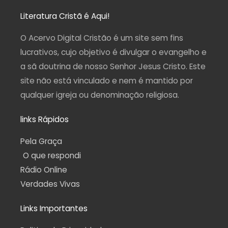
s
c
u
l
a
t
e
t
e
t
a
b
u
g
s
Literatura Cristã é Aqui!
g
o
b
r
a
r
o
e
a
p
a
k
m
p
O Acervo Digital Cristão é um site sem fins
m
-
f
lucrativos, cujo objetivo é divulgar o evangelho e
a sã doutrina de nosso Senhor Jesus Cristo. Este
site não está vinculado e nem é mantido por
qualquer igreja ou denominação religiosa.
links Rápidos
Pela Graça
O que respondi
Rádio Online
Verdades Vivas
Links Importantes